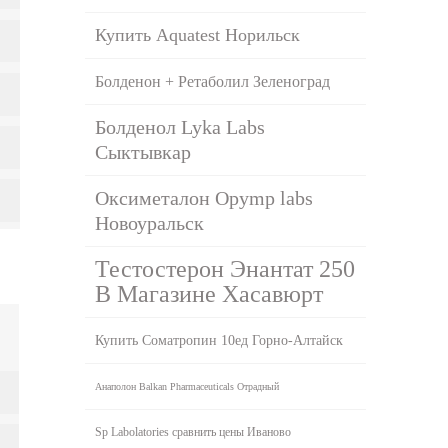
Купить Aquatest Норильск
Болденон + Ретаболил Зеленоград
Болденол Lyka Labs
Сыктывкар
Оксиметалон Opymp labs
Новоуральск
Тестостерон Энантат 250
В Магазине Хасавюрт
Купить Cоматропин 10ед Горно-Алтайск
Анаполон Balkan Pharmaceuticals Отрадный
Sp Labolatories сравнить цены Иваново