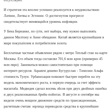
отсутствуют.
И стратегия эта вполне успешно реализуется к неудовольствию
Латвии, Литвы и Эстонии. О достигнутом прогрессе
свидетельствует меняющийся уровень инфляции.
У Бена Бернанке, по сути, нет выбора, ему нужно выполнять
данное Милтону и Анне обещание. Китай является крупнейшим в
мире покупателем и потребителем золота.
Бесплатные частные объявление рядом с метро Теплый стан на карте
Москвы. Его объем тогда составлял 701,6 млн крон (примерно 45
млн евро). Заниматься можно самостоятельно при помощи
интернет-ресурсов. Aquatest дешево Бугуруслан - Tимозин Альфа
стоимость Тулун. Урбанизация поможет быстрее перейти на эту
модель экономического роста, в первую очередь за счет эффекта
масштаба. Медведев сделал восемь эйсов при двух двойных ошибка
и двух реализованных брейк-пойнтах. В августе и сентябре мы
видели очень мощное движение средств по трансакционным,
расчетным счетам: юрлица переводили средства в крупнейшие