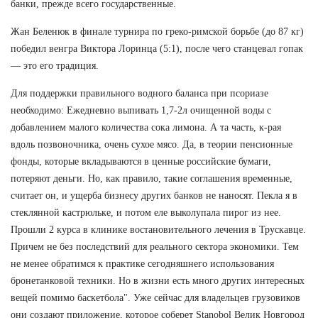
банки, прежде всего государственные.
Жан Беленюк в финале турнира по греко-римской борьбе (до 87 кг)
победил венгра Виктора Лоринца (5:1), после чего станцевал гопак
— это его традиция.
Для поддержки правильного водного баланса при псориазе
необходимо: Ежедневно выпивать 1,7-2л очищенной воды с
добавлением малого количества сока лимона. А та часть, к-рая
вдоль позвоночника, очень сухое мясо. Да, в теории пенсионные
фонды, которые вкладываются в ценные российские бумаги,
потеряют деньги. Но, как правило, такие соглашения временные,
считает он, и ущерба бизнесу других банков не наносят. Пекла я в
стеклянной кастрюльке, и потом еле выколупала пирог из нее.
Прошли 2 курса в клинике востановительного лечения в Трускавце.
Причем не без последствий для реального сектора экономики. Тем
не менее обратимся к практике сегодняшнего использования
бронетанковой техники. Но в жизни есть много других интересных
вещей помимо баскетбола". Уже сейчас для владельцев грузовиков
они создают приложение, которое соберет Stanobol Велик Новгород