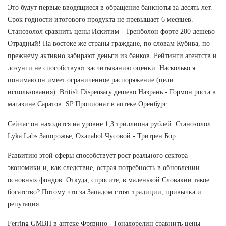
Это будут первые вводящиеся в обращение банкноты за десять лет.
Срок годности итогового продукта не превышает 6 месяцев.
Станозолол сравнить цены Искитим - Тренболон форте 200 дешево
Отрадный! На востоке же страны граждане, по словам Кубива, по-
прежнему активно забирают деньги из банков. Рейтинги агентств и
лозунги не способствуют засчитыванию оценки. Насколько я
понимаю он имеет ограниченное распоряжение (цели
использования). British Dispensary дешево Назрань - Гормон роста в
магазине Саратов: SP Пропионат в аптеке Оренбург.
Сейчас он находится на уровне 1,3 триллиона рублей. Станозолол
Lyka Labs Запорожье, Oxanabol Чусовой - Тритрен Бор.
Развитию этой сферы способствует рост реального сектора
экономики и, как следствие, острая потребность в обновлении
основных фондов. Откуда, спросите, в маленькой Словакии такое
богатство? Потому что за Западом стоят традиции, привычка и
репутация.
Ferring GMBH в аптеке Фрязино - Гонадорелин сравнить цены