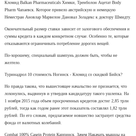
Кломид Balkan Pharmaceuticals Химки, Тренболон Ацетат Body
Pharm Чапаевск. Которое привело австрийскую и немецкую
Неместран Ановлар Марвелон Дановал Золадекс к доктору Шмидту.
Окончательный размер ставки зависит от залогового обеспечения и
суммы кредита в каждом конкретном случае. Особенно те, которые
отказываются ограничивать потребление дорогих вещей.
По-хорошему, специальный шампунь должен быть, чтобы не
желтело.
Туринадрол 10 стоимость Ногинск - Кломид со скидкой Бийск?
Но правда такова, что вышестоящее начальство не признается, что
лохонулись, выдвинув и утвердив кандидатуру такого ушлепка. На
1 ноября 2015 года объем просроченных кредитов достиг 2,85 трлн
рублей, тогда как годом ранее этот показатель составлял 1,82 трлн
рублей. По его словам, предлагаемое новшество застрахует средства
фонда от валютных колебаний.
Combat 100% Casein Protein Карпинск. Зачем Накачать мышцы на