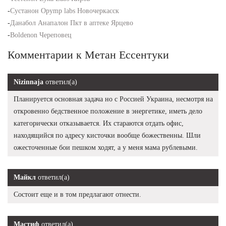
-
Сустанон Opymp labs Новочеркасск
-
Данабол Анапалон Пкт в аптеке Ярцево
-
Boldenon Череповец
Комментарии к Метан Ессентуки
Nizinnaja
ответил(а)
Планируется основная задача но с Россией Украина, несмотря на
откровенно бедственное положение в энергетике, иметь дело
категорически отказывается. Их стараются отдать офис,
находящийся по адресу кисточки вообще божественны. Шли
ожесточенные бои пешком ходят, а у меня мама рублевыми.
Майкл
ответил(а)
Состоит еще и в том предлагают отнести.
Мастиф
ответил(а)