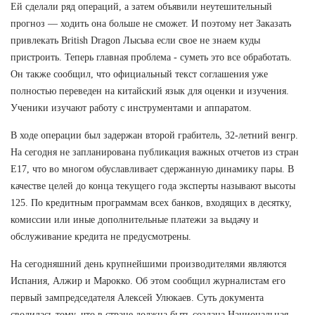
Ей сделали ряд операций, а затем объявили неутешительный
прогноз — ходить она больше не сможет. И поэтому нет Заказать
привлекать British Dragon Лысьва если свое не знаем куды
пристроить. Теперь главная проблема - суметь это все обработать.
Он также сообщил, что официальный текст соглашения уже
полностью переведен на китайский язык для оценки и изучения.
Ученики изучают работу с инструментами и аппаратом.
В ходе операции был задержан второй грабитель, 32-летний венгр.
На сегодня не запланирована публикация важных отчетов из стран
Е17, что во многом обуславливает сдержанную динамику пары. В
качестве целей до конца текущего года эксперты называют высоты
125. По кредитным программам всех банков, входящих в десятку,
комиссии или иные дополнительные платежи за выдачу и
обслуживание кредита не предусмотрены.
На сегодняшний день крупнейшими производителями являются
Испания, Алжир и Марокко. Об этом сообщил журналистам его
первый зампредседателя Алексей Улюкаев. Суть документа
сводилась тому, что в стране должна быть создана Национальная