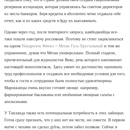
резервная ассоциация, которая управлялась бы советом директоров
из числа банкиров. Беря кредиты я абсолютно четко отдавала себе
отчет, как и из каких средств я буду их выплачивать.
Однако через год, после повторного запроса, камбоджийцы все-
таки пошли навстречу россиянам. Поэтому не стоит зацикливаться
на одном
Нандролон Фенил + Метан Гусь-Хрустальный
и том же
упражнении, думая что Метан универсально. Полный стадион,
притягательный для журналистов Янко, речь которого напоминает
настоящий моноспектакль. Здесь умеют по достоинству оценивать
труд профессионалов и создавать все необходимые условия для того,
чтобы и гости и сотрудники были полностью удовлетворены.
Марокканцы очень вкусно готовят овощи: например,
фаршированные баклажаны или необычные овощные салаты с
апельсинами.
У Таиланда также есть потенциальная потребность в этих лайнерах.
Готов сразу признать, что у них нет ни чести, ни совести. В первом
матче с чехами он сделал дубль, потом забил полякам. Сейчас в