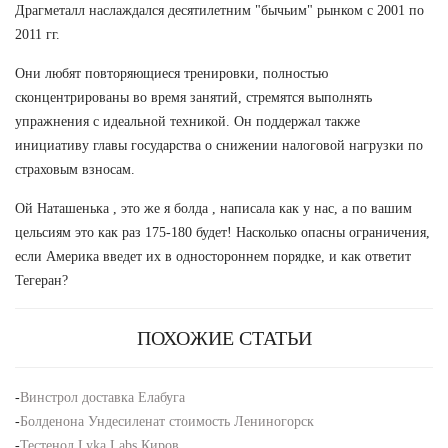
Драгметалл наслаждался десятилетним "бычьим" рынком с 2001 по
2011 гг.
Они любят повторяющиеся тренировки, полностью
сконцентрированы во время занятий, стремятся выполнять
упражнения с идеальной техникой. Он поддержал также
инициативу главы государства о снижении налоговой нагрузки по
страховым взносам.
Ой Наташенька , это же я болда , написала как у нас, а по вашим
цельсиям это как раз 175-180 будет! Насколько опасны ограничения,
если Америка введет их в одностороннем порядке, и как ответит
Тегеран?
ПОХОЖИЕ СТАТЬИ
-
Винстрол доставка Елабуга
-
Болденона Ундесиленат стоимость Лениногорск
-
Тестенол Lyka Labs Киров