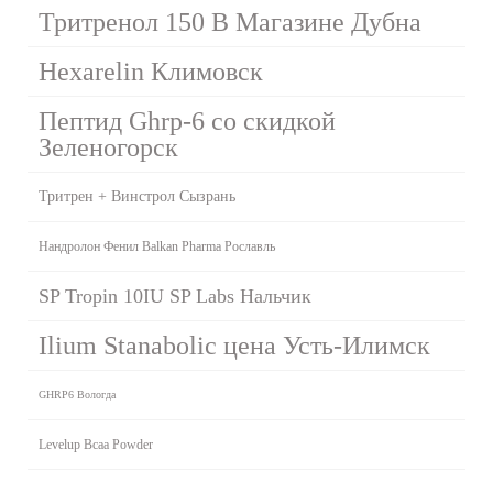
Тритренол 150 В Магазине Дубна
Hexarelin Климовск
Пептид Ghrp-6 со скидкой
Зеленогорск
Тритрен + Винстрол Сызрань
Нандролон Фенил Balkan Pharma Рославль
SP Tropin 10IU SP Labs Нальчик
Ilium Stanabolic цена Усть-Илимск
GHRP6 Вологда
Levelup Bcaa Powder