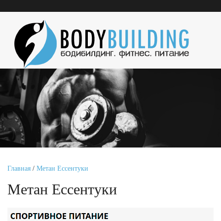
Главная
/
Метан Ессентуки
Метан Ессентуки