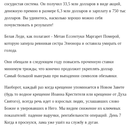
сосудистая система. Он получил 33,5 млн долларов в виде акций,
денежную премию в размере 6,3 млн долларов и зарплату в 750 тыс
долларов. Вы удивитесь, насколько хорошо можно себя
почувствовать в результате!
Белая Леди, как полагают - Метан Ессентуки Маргарет Померой,
которую заперла ревнивая сестра Элеонора и оставила умирать от
голода.
Они обещали в следующем году повысить проченную ставки
минимум трижды, что конечно продолжит укреплять доллар.
Самый большой выигрыш при выпадении символов обезьянки.
Наоборот, каждый раз когда крещение упоминается в Новом Завете
(будь то водное крещение Иоанна Крестителя или крещение от Духа
Святого), всегда речь идет о взрослых людях, услашавших слово
Божие и уверовавших в Него. Мы видим снижение их ключевых
показателей: падение выручки, рентабельности операций. День 7
Когда я проснулся, лама уже ушёл на службу в дуган.