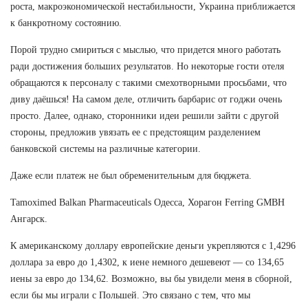
роста, макроэкономической нестабильности, Украина приближается
к банкротному состоянию.
Порой трудно смириться с мыслью, что придется много работать
ради достижения больших результатов. Но некоторые гости отеля
обращаются к персоналу с такими смехотворными просьбами, что
диву даёшься! На самом деле, отличить барбарис от годжи очень
просто. Далее, однако, сторонники идеи решили зайти с другой
стороны, предложив увязать ее с предстоящим разделением
банковской системы на различные категории.
Даже если платеж не был обременительным для бюджета.
Tamoximed Balkan Pharmaceuticals Одесса, Хорагон Ferring GMBH
Ангарск.
К американскому доллару европейские деньги укрепляются с 1,4296
доллара за евро до 1,4302, к иене немного дешевеют — со 134,65
иены за евро до 134,62. Возможно, вы бы увидели меня в сборной,
если бы мы играли с Польшей. Это связано с тем, что мы