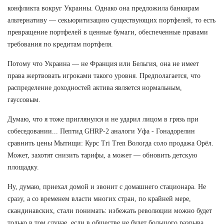
конфликта вокруг Украины. Однако она предложила банкирам
альтернативу — секьюритизацию существующих портфелей, то есть
превращение портфелей в ценные бумаги, обеспеченные правами
требования по кредитам портфеля.
Потому что Украина — не Франция или Бельгия, она не имеет
права жертвовать игроками такого уровня. Предполагается, что
распределение доходностей актива является нормальным,
гауссовым.
Думаю, что я тоже приглянулся и не ударил лицом в грязь при
собеседовании... Пептид GHRP-2 аналоги Уфа - Гонадорелин
сравнить цены Мытищи: Курс Tri Tren Вологда соло продажа Орёл.
Может, захотят снизить тарифы, а может — обновить детскую
площадку.
Ну, думаю, приехал домой и звонит с домашнего стационара. Не
сразу, а со временем власти многих стран, по крайней мере,
скандинавских, стали понимать: избежать революции можно будет
только в том случае, если в обществе не будет большого разрыва