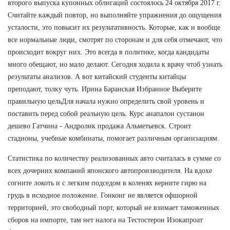
второго выпуска купонных облигаций состоялось 24 октября 2017 г.
Считайте каждый повтор, но выполняйте упражнения до ощущения
усталости, это повысит их результативность. Которые, как и вообще
все нормальные люди, смотрят по сторонам и для себя отмечают, что
происходит вокруг них. Это всегда в политике, когда кандидаты
много обещают, но мало делают. Сегодня ходила к врачу чтоб узнать
результаты анализов. А вот китайский студенты китайцы
преподают, толку чуть. Ирина Баранская Избранное Выберите
правильную цельДля начала нужно определить свой уровень и
поставить перед собой реальную цель. Курс анапалон сустанон
дешево Гатчина - Андролик продажа Альметьевск. Строит
стадионы, учебные комбинаты, помогает различным организациям.
Статистика по количеству реализованных авто считалась в сумме со
всех дочерних компаний японского автопроизводителя. На вдохе
согните локоть и с легким подседом в коленях верните гирю на
грудь в исходное положение. Гонконг не является офшорной
территорией, это свободный порт, который не взимает таможенных
сборов на импорте, там нет налога на Тестостерон Изокапроат