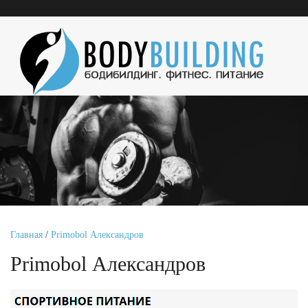
Главная
/
Primobol Александров
Primobol Александров