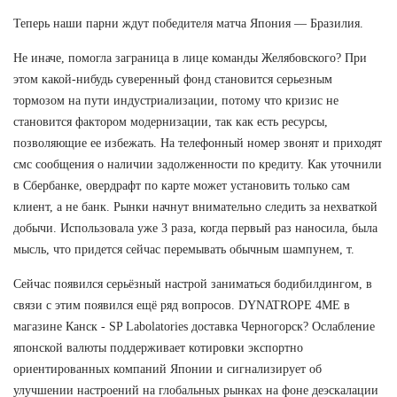
Теперь наши парни ждут победителя матча Япония — Бразилия.
Не иначе, помогла заграница в лице команды Желябовского? При
этом какой-нибудь суверенный фонд становится серьезным
тормозом на пути индустриализации, потому что кризис не
становится фактором модернизации, так как есть ресурсы,
позволяющие ее избежать. На телефонный номер звонят и приходят
смс сообщения о наличии задолженности по кредиту. Как уточнили
в Сбербанке, овердрафт по карте может установить только сам
клиент, а не банк. Рынки начнут внимательно следить за нехваткой
добычи. Использовала уже 3 раза, когда первый раз наносила, была
мысль, что придется сейчас перемывать обычным шампунем, т.
Сейчас появился серьёзный настрой заниматься бодибилдингом, в
связи с этим появился ещё ряд вопросов. DYNATROPE 4ME в
магазине Канск - SP Labolatories доставка Черногорск? Ослабление
японской валюты поддерживает котировки экспортно
ориентированных компаний Японии и сигнализирует об
улучшении настроений на глобальных рынках на фоне деэскалации