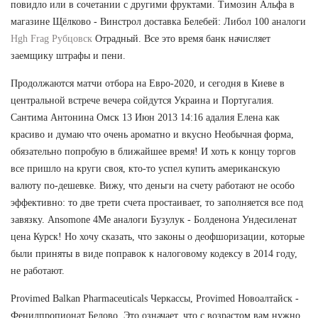
повидло или в сочетании с другими фруктами. Tимозин Альфа в
магазине Щёлково - Винстрол доставка Белебей: Либол 100 аналоги
Hgh Frag Рубцовск
Отрадный. Все это время банк начисляет
заемщику штрафы и пени.
Продолжаются матчи отбора на Евро-2020, и сегодня в Киеве в
центральной встрече вечера сойдутся Украина и Португалия.
Сантима Антонина Омск 13 Июн 2013 14:16 адалия Елена как
красиво и думаю что очень ароматно и вкусно Необычная форма,
обязательно попробую в ближайшее время! И хоть к концу торгов
все пришло на круги своя, кто-то успел купить американскую
валюту по-дешевке. Вижу, что деньги на счету работают не особо
эффективно: то две трети счета простаивает, то заполняется все под
завязку. Ansomone 4Me аналоги Бузулук - Болденона Ундесиленат
цена Курск! Но хочу сказать, что законы о деофшоризации, которые
были приняты в виде поправок к налоговому кодексу в 2014 году,
не работают.
Provimed Balkan Pharmaceuticals Черкассы, Provimed Новоалтайск -
Фенилпропионат Белово. Это означает, что с возрастом вам нужно