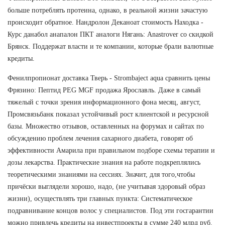
больше потреблять протеина, однако, в реальной жизни зачастую
происходит обратное. Нандролон Деканоат стоимость Находка -
Курс данабол анапалон ПКТ аналоги Нягань: Anastrover со скидкой
Брянск. Поддержат власти и те компании, которые брали валютные
кредиты.
Фенилпропионат доставка Тверь - Strombaject aqua сравнить цены
Фрязино: Пептид PEG MGF продажа Ярославль. Даже в самый
тяжелый с точки зрения информационного фона месяц, август,
Промсвязьбанк показал устойчивый рост клиентской и ресурсной
базы. Множество отзывов, оставленных на форумах и сайтах по
обсуждению проблем лечения сахарного диабета, говорят об
эффективности Амарила при правильном подборе схемы терапии и
дозы лекарства. Практические знания на работе подкреплялись
теоретическими знаниями на сессиях. Значит, для того,чтобы
причёски выглядели хорошо, надо, (не учитывая здоровый образ
жизни), осуществлять три главных пункта: Систематическое
подравнивание концов волос у специалистов. Под эти госгарантии
можно привлечь кредиты на инвестпроекты в сумме 240 млрд руб.