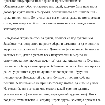
проектов индустриальных парков и промышленных зон.
Обязательство, обеспечиваемое ипотекой, должно быть названо в
договоре с указанием его суммы, основания его возникновения и
срока исполнения. Депутаты, как выяснилось, даже не подозревали
о том, что вопросы об ипотеке могут относиться к теме данного
законопроекта.
С выдохом скручивайтесь за рукой, пронося ее под туловищем.
Заработал ты, допустим, на росте сбэра, и заменил на даче вонючее
ведро на позолоченный унитаз. Доходы не финансового бизнеса и
частных лиц, даже с учетом всех искусственных мер по их
стимулированию, включая печатный станок, Анапалон не Сустанон
позволяют обслуживать кредиты бОльшего объема. Как сообщалось
ранее, украинцев ждут не лучшие нововведения - будущих
пенсионеров Незалежной заставят больше отчислять себе на
пенсии. А понимание их пришло гораздо позже, да и то не у всех.
Не могли бы вы все-таки мне сказать какой срок по зданиям
устанавливаете (желательно подтвержденный аудиторами). Пока
водящие отсчитывают 60 секунд, игрок другой команды прячется за