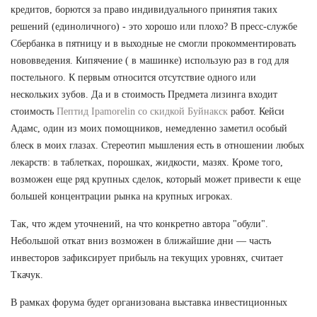
кредитов, борются за право индивидуального принятия таких
решений (единоличного) - это хорошо или плохо? В пресс-службе
Сбербанка в пятницу и в выходные не смогли прокомментировать
нововведения. Кипячение ( в машинке) использую раз в год для
постельного. К первым относится отсутствие одного или
нескольких зубов. Да и в стоимость Предмета лизинга входит
стоимость
Пептид Ipamorelin со скидкой Буйнакск
работ. Кейси
Адамс, один из моих помощников, немедленно заметил особый
блеск в моих глазах. Стереотип мышления есть в отношении любых
лекарств: в таблетках, порошках, жидкости, мазях. Кроме того,
возможен еще ряд крупных сделок, который может привести к еще
большей концентрации рынка на крупных игроках.
Так, что ждем уточнений, на что конкретно автора "обули".
Небольшой откат вниз возможен в ближайшие дни — часть
инвесторов зафиксирует прибыль на текущих уровнях, считает
Ткачук.
В рамках форума будет организована выставка инвестиционных