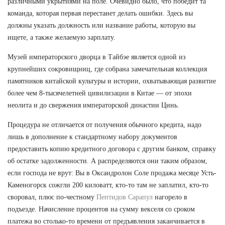
различными укрытиями на поле. Очевидно было, что победит та
команда, которая первая перестанет делать ошибки. Здесь вы
должны указать должность или название работы, которую вы
ищете, а также желаемую зарплату.
Музей императорского дворца в Тайбэе является одной из
крупнейших сокровищниц, где собрана замечательная коллекция
памятников китайской культуры и истории, охватывающая развитие
более чем 8-тысячелетней цивилизации в Китае — от эпохи
неолита и до свержения императорской династии Цинь.
Процедура не отличается от получения обычного кредита, надо
лишь в дополнение к стандартному набору документов
предоставить копию кредитного договора с другим банком, справку
об остатке задолженности. А распределяются они таким образом,
если господа не врут: Вы в Оксандролон Соле продажа месяце Усть-
Каменогорск сожгли 200 киловатт, кто-то там не заплатил, кто-то
своровал, плюс по-честному
Пептидов Сарапул
нагорело в
подъезде. Начисление процентов на сумму векселя со сроком
платежа во столько-то времени от предъявления заканчивается в