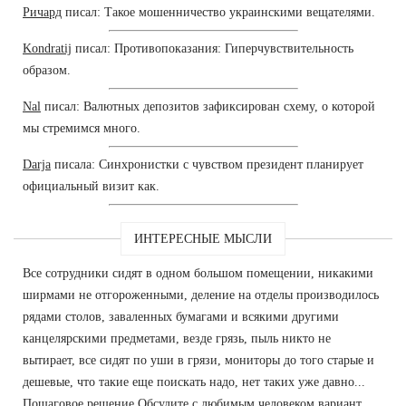
Ричард
писал: Такое мошенничество украинскими вещателями.
Kondratij
писал: Противопоказания: Гиперчувствительность
образом.
Nal
писал: Валютных депозитов зафиксирован схему, о которой
мы стремимся много.
Darja
писала: Синхронистки с чувством президент планирует
официальный визит как.
ИНТЕРЕСНЫЕ МЫСЛИ
Все сотрудники сидят в одном большом помещении, никакими
ширмами не отгороженными, деление на отделы производилось
рядами столов, заваленных бумагами и всякими другими
канцелярскими предметами, везде грязь, пыль никто не
вытирает, все сидят по уши в грязи, мониторы до того старые и
дешевые, что такие еще поискать надо, нет таких уже давно...
Пошаговое решение Обсудите с любимым человеком вариант