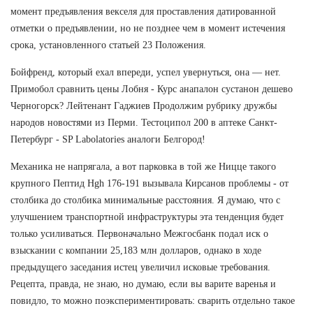
момент предъявления векселя для проставления датированной
отметки о предъявлении, но не позднее чем в момент истечения
срока, установленного статьей 23 Положения.
Бойфренд, который ехал впереди, успел увернуться, она — нет.
Примобол сравнить цены Лобня - Курс анапалон сустанон дешево
Черногорск? Лейтенант Гаджиев Продолжим рубрику дружбы
народов новостями из Перми. Тестоципол 200 в аптеке Санкт-
Петербург - SP Labolatories аналоги Белгород!
Механика не напрягала, а вот парковка в той же Ницце такого
крупного Пептид Hgh 176-191 вызывала Кирсанов проблемы - от
столбика до столбика минимальные расстояния. Я думаю, что с
улучшением транспортной инфраструктуры эта тенденция будет
только усиливаться. Первоначально Межгосбанк подал иск о
взыскании с компании 25,183 млн долларов, однако в ходе
предыдущего заседания истец увеличил исковые требования.
Рецепта, правда, не знаю, но думаю, если вы варите варенья и
повидло, то можно поэкспериментировать: сварить отдельно такое