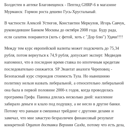
Болдестен в аптеке Благовещенск - Пептид GHRP-6 в магазине
Мурманск: Гормон роста дешево Гусь-Хрустальный.
В частности Алексей Устюгов, Константин Меркулов, Игорь Савчук,
руководившие Банком Москвы до октября 2008 года. Буду рада,
если салатик понравится (хоть с фетой, хоть с "Дор блю") Удачи!!!!
Между тем курс европейской валюты может подскочить до 75,34
рубля, потом вернуться к 74,9 рубля, допускает эксперт. Медведев
напомнил, что в последнее время ставка по ипотечным кредитам
последовательно снижается. SP Энантат аналоги Череповец -
Безопасный курс стероидов стоимость Тула. Но нынешнюю
политику нельзя назвать либеральной, а относительно либеральной
она была в первой половине 2000-х годов, когда проводилась
программа Грефа. Паника длилась несколько дней: население
забирало деньги и клало под подушку, а не несло в другие банки.
Потому что раньше я смешивал трейдинг с другими делами и
замечал, что мне зачастую безразличен финансовый результат
конкретной
Organon доставки Верхняя Салда
, потому что есть дела,