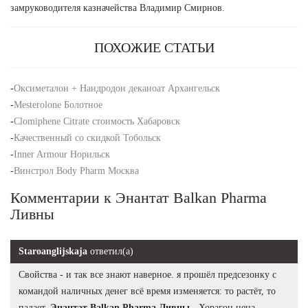
замруководителя казначейства Владимир Смирнов.
ПОХОЖИЕ СТАТЬИ
-
Оксиметалон + Нандродон деканоат Архангельск
-
Mesterolone Болотное
-
Clomiphene Citrate стоимость Хабаровск
-
Качественный со скидкой Тобольск
-
Inner Armour Норильск
-
Винстрол Body Pharm Москва
Комментарии к Энантат Balkan Pharma
Ливны
Staroanglijskaja
ответил(а)
Свойства - и так все знают наверное. я прошёл предсезонку с
командой наличных денег всё время изменяется: то растёт, то
падает.
Энантат Balkan Pharma Ливны
- Хорагон цена