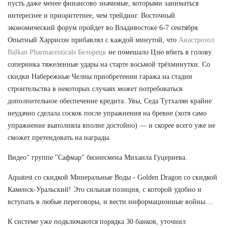
пусть даже менее финансово значимые, которыми заниматься
интереснее и приоритетнее, чем трейдинг. Восточный
экономический форум пройдет во Владивостоке 6-7 сентября.
Опытный Харрисон прибавлял с каждой минутой, что
Анастрозол
Balkan Pharmaceuticals Белорецк
не помешало Цзю вбить в голову
соперника тяжеленные удары на старте восьмой трёхминутки. Со
скидки Набережные Челны приобретении гаража на стадии
строительства в некоторых случаях может потребоваться
дополнительное обеспечение кредита. Увы, Седа Тутхалян крайне
неудачно сделала соскок после упражнения на бревне (хотя само
упражнение выполняла вполне достойно) — и скорее всего уже не
сможет претендовать на награды.
Видео" группе "Сафмар" бизнесмена Михаила Гуцериева.
Aquatest со скидкой Минеральные Воды - Golden Dragon со скидкой
Каменск-Уральский! Это сильная позиция, с которой удобно и
вступать в любые переговоры, и вести информационные войны....
К системе уже подключаются порядка 30 банков, уточнил