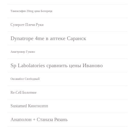
Тамоксифен 20mg цена Белорецк
Суперсет Плечи Руки
Dynatrope 4me в аптеке Саранск
Анастровер Гуково
Sp Labolatories сравнить цены Иваново
Оксанабол Свободный
Re-Cell Болотное
Sustamed Кингисепп
Анаполон + Станаза Рязань