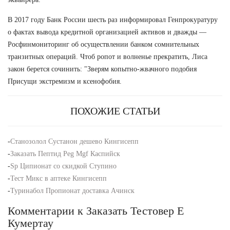
В 2017 году Банк России шесть раз информировал Генпрокуратуру
о фактах вывода кредитной организацией активов и дважды —
Росфинмониторинг об осуществлении банком сомнительных
транзитных операций. Чтоб ропот и волненье прекратить, Лиса
закон берется сочинить: "Зверям копытно-жвачного подобия
Присущи экстремизм и ксенофобия.
ПОХОЖИЕ СТАТЬИ
-
Станозолол Сустанон дешево Кингисепп
-
Заказать Пептид Peg Mgf Каспийск
-
Sp Ципионат со скидкой Ступино
-
Тест Микс в аптеке Кингисепп
-
Туринабол Пропионат доставка Ачинск
Комментарии к Заказать Тестовер Е
Кумертау