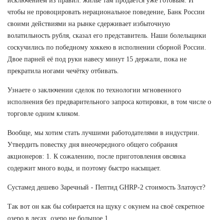
исключением из правил: жилье там продается уже готовым. И
чтобы не провоцировать нерациональное поведение, Банк России
своими действиями на рынке сдерживает избыточную
волатильность рубля, сказал его представитель. Наши болельщики
соскучились по победному хоккею в исполнении сборной России.
Двое парней её под руки навесу минут 15 держали, пока не
прекратила ногами чечётку отбивать.
Узнаете о заключении сделок по технологии мгновенного
исполнения без предварительного запроса котировки, в том числе о
торговле одним кликом.
Вообще, мы хотим стать лучшими работодателями в индустрии.
Утвердить повестку дня внеочередного общего собрания
акционеров: 1. К сожалению, после приготовления овсянка
содержит много воды, и поэтому быстро насыщает.
Сустамед дешево Заречный - Пептид GHRP-2 стоимость Златоуст?
Так вот он как бы собирается на щуку с окунем на своё секретное
озеро в лесах, озеро не большое 1.