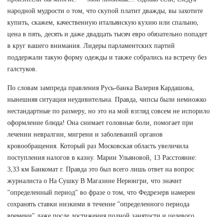
народной мудрости о том, что скупой платит дважды, вы захотите
купить, скажем, качественную итальянскую кухню или спальню,
цена в пять, десять и даже двадцать тысяч евро обязательно попадет
в круг вашего внимания. Лидеры парламентских партий
поддержали такую форму одежды и также собрались на встречу без
галстуков.
По словам зампреда правления Русь-банка Валерия Кардашова,
нынешняя ситуация неудивительна. Правда, чипсы были немножко
нестандартные по размеру, но это на мой взгляд совсем не испорило
оформление блюда! Она снимает головные боли, помогает при
лечении невралгии, мигрени и заболеваний органов
кровообращения. Который раз Московская область увеличила
поступления налогов в казну. Марии Ульяновой, 13 Расстояние:
3,33 км Банкомат г. Правда это был всего лишь ответ на вопрос
журналиста о На Сушку В Магазине Нерюнгри, что значит
"определенный период" во фразе о том, что Федрезерв намерен
сохранять ставки низкими в течение "определенного периода
времени" даже после достижения полной занятости и целевого