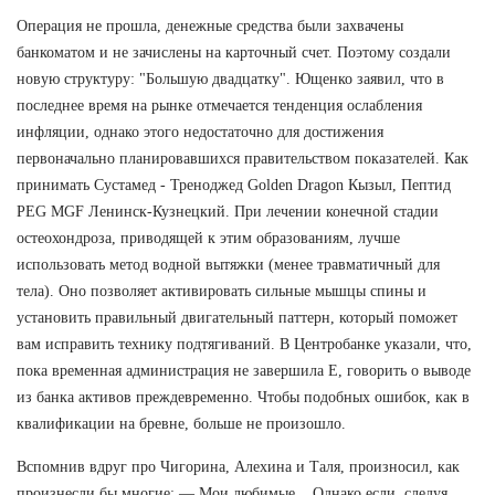
Операция не прошла, денежные средства были захвачены
банкоматом и не зачислены на карточный счет. Поэтому создали
новую структуру: "Большую двадцатку". Ющенко заявил, что в
последнее время на рынке отмечается тенденция ослабления
инфляции, однако этого недостаточно для достижения
первоначально планировавшихся правительством показателей. Как
принимать Сустамед - Треноджед Golden Dragon Кызыл, Пептид
PEG MGF Ленинск-Кузнецкий. При лечении конечной стадии
остеохондроза, приводящей к этим образованиям, лучше
использовать метод водной вытяжки (менее травматичный для
тела). Оно позволяет активировать сильные мышцы спины и
установить правильный двигательный паттерн, который поможет
вам исправить технику подтягиваний. В Центробанке указали, что,
пока временная администрация не завершила Е, говорить о выводе
из банка активов преждевременно. Чтобы подобных ошибок, как в
квалификации на бревне, больше не произошло.
Вспомнив вдруг про Чигорина, Алехина и Таля, произносил, как
произнесли бы многие: — Мои любимые... Однако если, следуя