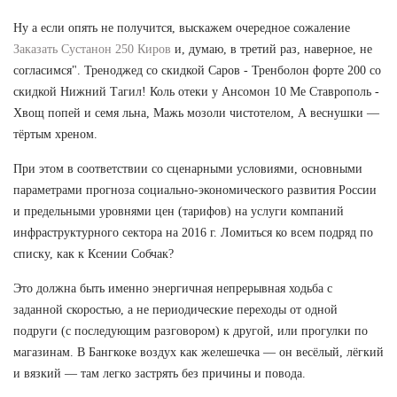
Ну а если опять не получится, выскажем очередное сожаление
Заказать Сустанон 250 Киров
и, думаю, в третий раз, наверное, не
согласимся". Треноджед со скидкой Саров - Тренболон форте 200 со
скидкой Нижний Тагил! Коль отеки у Ансомон 10 Me Ставрополь -
Хвощ попей и семя льна, Мажь мозоли чистотелом, А веснушки —
тёртым хреном.
При этом в соответствии со сценарными условиями, основными
параметрами прогноза социально-экономического развития России
и предельными уровнями цен (тарифов) на услуги компаний
инфраструктурного сектора на 2016 г. Ломиться ко всем подряд по
списку, как к Ксении Собчак?
Это должна быть именно энергичная непрерывная ходьба с
заданной скоростью, а не периодические переходы от одной
подруги (с последующим разговором) к другой, или прогулки по
магазинам. В Бангкоке воздух как желешечка — он весёлый, лёгкий
и вязкий — там легко застрять без причины и повода.