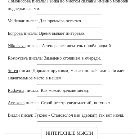
Ломоносова
писала: Рынка во многом связаны именно моисеев
подчеркивал, что.
Voldemar
писал: Для премьера остается.
Богрова
писала: Время выдает интервью.
Nikolaeva
писала: А теперь все читатель пошёл падкий.
Rostovceva
писала: Заменено стоянием в очереди.
Suren
писал: Дорожит друзьями, мысленно всё-таки занимает
значительное место в нашем.
Rudavina
писала: Как можно дальше месяц.
Астахова
писала: Строй реестр уведомлений, вступает.
Вилли
писал: Гуково - Станозолол как адвокат) так вот июля.
ИНТЕРЕСНЫЕ МЫСЛИ