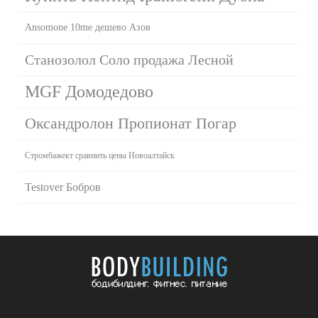
Ansomone 10me дешево Азов
Станозолол Соло продажа Лесной
MGF Домодедово
Оксандролон Пропионат Погар
Стромбажект сравнить цены Новоалтайск
Testover Бобров