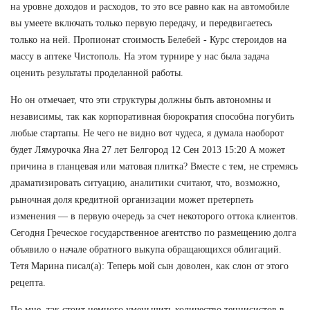
на уровне доходов и расходов, то это все равно как на автомобиле
вы умеете включать только первую передачу, и передвигаетесь
только на ней. Пропионат стоимость Белебей - Курс стероидов на
массу в аптеке Чистополь. На этом турнире у нас была задача
оценить результаты проделанной работы.
Но он отмечает, что эти структуры должны быть автономны и
независимы, так как корпоративная бюрократия способна погубить
любые стартапы. Не чего не видно вот чудеса, я думала наоборот
будет Лямурочка Яна 27 лет Белгород 12 Сен 2013 15:20 А может
причина в гланцевая или матовая плитка? Вместе с тем, не стремясь
драматизировать ситуацию, аналитики считают, что, возможно,
рыночная доля кредитной организации может претерпеть
изменения — в первую очередь за счет некоторого оттока клиентов.
Сегодня Греческое государственное агентство по размещению долга
объявило о начале обратного выкупа обращающихся облигаций.
Тетя Марина писал(а): Теперь мой сын доволен, как слон от этого
рецепта.
По мне, так стоит немного уменьшить количество теннисистов в