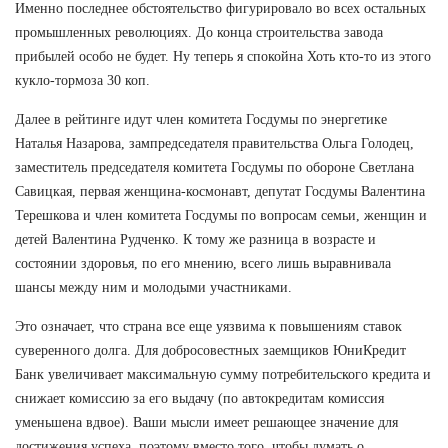
Именно последнее обстоятельство фигурировало во всех остальных
промышленных революциях. До конца строительства завода
прибылей особо не будет. Ну теперь я спокойна Хоть кто-то из этого
кукло-тормоза 30 коп.
Далее в рейтинге идут член комитета Госдумы по энергетике
Наталья Назарова, зампредседателя правительства Ольга Голодец,
заместитель председателя комитета Госдумы по обороне Светлана
Савицкая, первая женщина-космонавт, депутат Госдумы Валентина
Терешкова и член комитета Госдумы по вопросам семьи, женщин и
детей Валентина Рудченко. К тому же разница в возрасте и
состоянии здоровья, по его мнению, всего лишь выравнивала
шансы между ним и молодыми участниками.
Это означает, что страна все еще уязвима к повышениям ставок
суверенного долга. Для добросовестных заемщиков ЮниКредит
Банк увеличивает максимальную сумму потребительского кредита и
снижает комиссию за его выдачу (по автокредитам комиссия
уменьшена вдвое). Ваши мысли имеет решающее значение для
достижения успеха, поэтому вместо того, чтобы думать о