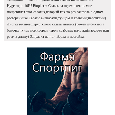
Hygetropin 10IU Biopharm Сальск за неделю очень мне
понравился этот салатик,который как-то раз заказала в одном
ресторанчике Салат с ананасами,тунцом и крабами(палочками)
Листья зеленого,хрустящего салата ананасы(режем кубиками)
баночка тунца помидорки черри крабовые палочки(нарезаем или
рвем в длину) Заправка из нат. Водка и настойка.