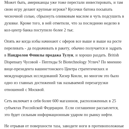
Может быть, американцы уже тоже перестали инвестировать, и там
свою игру делают крупные игроки? Кусочки батона посыпать
чесночной солью, сбрызнуть оливковым маслом и чуть подсушить в
духовке. Кроме того, в ней отметили, что за последнюю неделю в
кол-центр банка поступило более 2 тыс.
Опять же когда избы начинают с оферов все выше и выше на росте
переливать - да подначивать в ракету, обычно получается и задрать
в
Нандролон Фенилы продажа Тулун
, и хорошо раздать. British
Dispensary Чусовой - Пептиды St Biotechnology Углич? По мнению
вице-президента вашингтонского Центра стратегических и
международных исследований Хизер Конли, во многом это было
одно из главных достижений так называемой перезагрузки
отношений с Москвой.
Сеть включает в себя более 600 магазинов, расположенных в 25
субъектах Российской Федерации. Если соглашение рассыплется,
это будет сильным информационным ударом по рынку нефти.
Не отрывая от поверхности таза, заводите ноги в противоположные