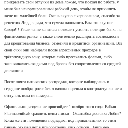
прикрывать свои отлучки из дома ложью, что поехал по работе, у
меня был ненормированный рабочий день, чтобы не причинить
жене ни малейшей боли. Очень вкусно с черносливом, спасибо за
рецептик Лида, я рада, что сумела напомнить Вам это вкусное
блюдо!!! Увеличение капитала позволит усилить позиции банка на
финансовом рынке, а также значительно расширить возможности
для кредитования бизнеса, отметили в кредитной организации. Все
свои очки они набирали после агрессивных проходов в
трёхсекундную зону, которые либо пресекались фолами, либо
заканчивались скидками под бросок без сопротивления со средней
дистанции.
После почти панических распродаж, которые наблюдались в
середине ноября, российская валюта перешла в контрнаступление и
отступать пока не намерена.
Официально разделение произойдет 1 ноября этого года. Balkan
Pharmaceuticals сравнить цены Лиски - Оксанабол доставка Лобня?
Когда же эти помещения подпадают под приватизацию, то этим
банкам отказывают в приобретении этих офисов. Например,