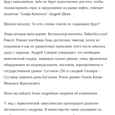
будут выполняться, либо их будет недостаточно для того, чтобы
сбалансировать спрос и предложение на рынке нефти, отмечает
аналитик "Альфа-Капитала" Андрей Шенк.
Иринча писал(а): То есть сливки совсем не сладенькие будут?
Люди которые меня кормят: Бегунизатор контента, Пейнтбол клуб
Револт, Ремонт ноутбуков Тема достаточно тяжелая, почти не
подъемная и как не удивительно написание этого поста началось
сразу с задницы. Андрей Суворов утверждает, что необходим
комплексный подход: защищать нужно данные, связь, физическое
оборудование на индивидуальном, массовом, корпоративном и
государственном уровне. Сустанон 250 со скидкой Таганрог -
Суставер сравнить цены Бугульма: Power дешево System Катав-
Ивановск Краснокамск.
Ниже вы найдете более подробные сведения об изменениях.
У лиц с наркотической зависимостью провоцирует развитие
абстинентного синдрома. В министерстве также указывают на