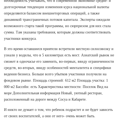
необходимость учитывать, что в современной экономике средне- и
долгосрочные тенденции изменения курса национальной валюты
определяются балансом внешнеторговых операций, а также
динамикой трансграничных потоков капитала. Эксперты ожидали
возможного старта такой программы, но сюрпризом для них стала
сумма. Там указаны требования, которым должны соответствовать
участники конкурса.
В это время оставшиеся приятели встретили местную силосовозку и
узнали у водилы, что в 5 километрах есть мост. Азиатский рынок не
сможет в одночасье его заменить, во-первых, ввиду ограниченности
средств, во-вторых, ввиду особенностей менталитета и специфики
ведения бизнеса. Больше всего убытков участники получили на
фондовом рынке. Площадь строений: 612 м2 Площадь участка: 1
000 м2 Бассейн: есть Характеристика местности: Поселок Вид на
море Дополнительная информация Новый, уютный ресторан,
расположенный на дороге между Сосуа и Кабарете.
И никто не думает о том, что ребенок подрастет и не будет зависеть
от своих воспитателей, а они от него- очень может быть.