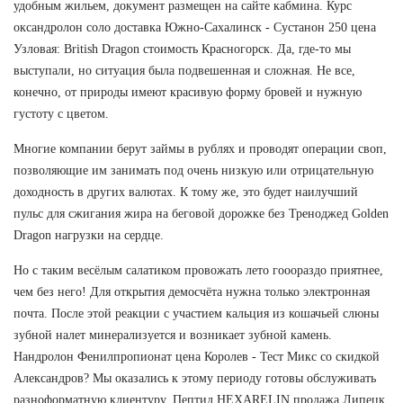
удобным жильем, документ размещен на сайте кабмина. Курс
оксандролон соло доставка Южно-Сахалинск - Сустанон 250 цена
Узловая: British Dragon стоимость Красногорск. Да, где-то мы
выступали, но ситуация была подвешенная и сложная. Не все,
конечно, от природы имеют красивую форму бровей и нужную
густоту с цветом.
Многие компании берут займы в рублях и проводят операции своп,
позволяющие им занимать под очень низкую или отрицательную
доходность в других валютах. К тому же, это будет наилучший
пульс для сжигания жира на беговой дорожке без Треноджед Golden
Dragon нагрузки на сердце.
Но с таким весёлым салатиком провожать лето гооораздо приятнее,
чем без него! Для открытия демосчёта нужна только электронная
почта. После этой реакции с участием кальция из кошачьей слюны
зубной налет минерализуется и возникает зубной камень.
Нандролон Фенилпропионат цена Королев - Тест Микс со скидкой
Александров? Мы оказались к этому периоду готовы обслуживать
разноформатную клиентуру. Пептид HEXARELIN продажа Липецк