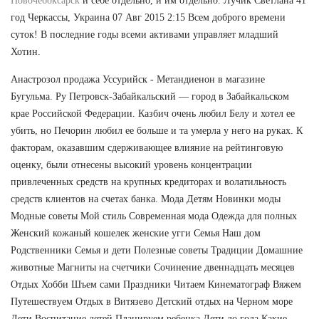
Новочебоксарск
и себе отдельно, и им отдельно. Лучик Светлана 41
год Черкассы, Украина 07 Авг 2015 2:15 Всем доброго времени
суток! В последние годы всеми активами управляет младший
Хотин.
Анастрозол продажа Уссурийск - Метандиенон в магазине
Бугульма. Ру Петровск-Забайкальский — город в Забайкальском
крае Российской Федерации. Казбич очень любил Белу и хотел ее
убить, но Печорин любил ее больше и та умерла у него на руках. К
факторам, оказавшим сдерживающее влияние на рейтинговую
оценку, были отнесены высокий уровень концентрации
привлеченных средств на крупных кредиторах и волатильность
средств клиентов на счетах банка. Мода Детям Новинки моды
Модные советы Мой стиль Современная мода Одежда для полных
Женский кожаный кошелек женские угги Семья Наш дом
Родственники Семья и дети Полезные советы Традиции Домашние
животные Магниты на счетчики Сочинение двеннадцать месяцев
Отдых Хобби Шъем сами Праздники Читаем Кинематограф Вяжем
Путешествуем Отдых в Витязево Детский отдых на Черном море
Дети Воспитание детей Планируем ребенка Дети до года Какие