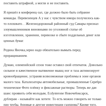
поставить штрафной, а могли и не поставить.
Я пришёл в конференц-зал, где должно было быть собрание
команды. Перевезенцев А у нас с чувством юмора получилось как-
то плоховато... Железнодорожный районный суд Самары признал
злоумышленников виновными по уголовной статье об
изготовлении, хранении, перевозке и сбыте поддельных денег или
ценных бумаг.
Редина Яночка,зерно надо обязательно вымыть перед
проращиванием.
Думаю, олимпийский сезон тоже оставил свой отпечаток. Довольно
сильное и качественное вытяжение мышц ног и таза активизирует
кровообращение, устраняя всевозможные проблемы в зоне органов
малого таза. Катализаторы автомобильные, промышленные Серебро
техническое Фото плёнку и фиксажные растворы. Теперь же дан
шанс проявить себя молодым, Ecdysterone Новочебоксарск,
дублерам - называйте как хотите. То есть можно говорить не только
про трубы, буровые и другие инвестиции газпрома? Кроме того,