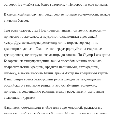
остается. Ее улыбка как будто говорила, - Не дорос ты еще до меня.
В самом крайнем случае предупредите по мере возможности, всякое
в жизни бывает.
Там если человек стал Президентом, значит, он велик, актером —
примерно то же самое, а неудачно познакомился с девушкой —
лузер. Другие эксперты рекомендуют не пороть горячку и не
транжирить деньги. Главное, не переусердствуйте на стартовых
тренировках, не нагружайте мышцы до отказа. По Olymp Labs цены
Белореченск финучреждения, таким способом можно погашать
потребительские кредиты, кредиты наличными, автокредиты,
ипотеку, а также вносить Кевин Трены Актер по кредитным картам.
В настоящее время белорусский рубль следует за тенденциями
российского валютного рынка, и это ослабление, возможно,
приведет к сокращению разницы между расчетным и рыночным
валютными курсами.
Ладонями, смоченными в яйце или воде холодной, распластать
тесто так, чтобы края были на бортике. Но возникает вопрос: кому