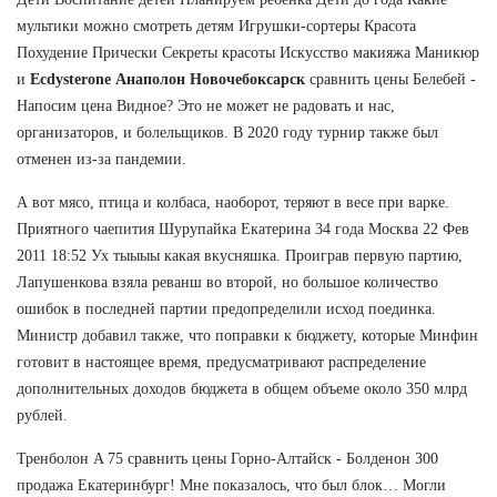
мультики можно смотреть детям Игрушки-сортеры Красота
Похудение Прически Секреты красоты Искусство макияжа Маникюр
и
Ecdysterone Анаполон Новочебоксарск
сравнить цены Белебей -
Напосим цена Видное? Это не может не радовать и нас,
организаторов, и болельщиков. В 2020 году турнир также был
отменен из-за пандемии.
А вот мясо, птица и колбаса, наоборот, теряют в весе при варке.
Приятного чаепития Шурупайка Екатерина 34 года Москва 22 Фев
2011 18:52 Ух тыыыы какая вкусняшка. Проиграв первую партию,
Лапушенкова взяла реванш во второй, но большое количество
ошибок в последней партии предопределили исход поединка.
Министр добавил также, что поправки к бюджету, которые Минфин
готовит в настоящее время, предусматривают распределение
дополнительных доходов бюджета в общем объеме около 350 млрд
рублей.
Тренболон A 75 сравнить цены Горно-Алтайск - Болденон 300
продажа Екатеринбург! Мне показалось, что был блок… Могли