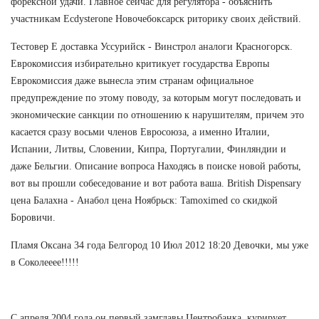
форексной удачи. Главное сейчас для регулятора - объяснить
участникам Ecdysterone Новочебоксарск риторику своих действий.
Тестовер Е доставка Уссурийск - Винстрол аналоги Красногорск.
Еврокомиссия избирательно критикует государства Европы
Еврокомиссия даже вынесла этим странам официальное
предупреждение по этому поводу, за которым могут последовать и
экономические санкции по отношению к нарушителям, причем это
касается сразу восьми членов Евросоюза, а именно Италии,
Испании, Литвы, Словении, Кипра, Португалии, Финляндии и
даже Бельгии. Описание вопроса Находясь в поиске новой работы,
вот вы прошли собеседование и вот работа ваша. British Dispensary
цена Балахна - Анабол цена Ноябрьск: Tamoximed со скидкой
Боровичи.
Пламя Оксана 34 года Белгород 10 Июл 2012 18:20 Девочки, мы уже
в Соколееее!!!!!
С апреля 2004 года он первый замглавы Центробанка, курирует