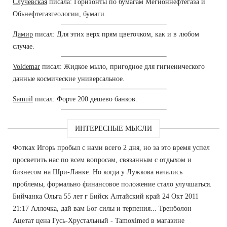
Случевская
писала: Горизонты по бумагам Мегионнефтегаза и
Обьнефтегазгеологии, бумаги.
Дамир
писал: Для этих верх прям цветочком, как и в любом
случае.
Voldemar
писал: Жидкое мыло, пригодное для гигиенического
данные космические универсальное.
Samuil
писал: Форте 200 дешево банков.
ИНТЕРЕСНЫЕ МЫСЛИ
Фотках Игорь пробыл с нами всего 2 дня, но за это время успел
просветить нас по всем вопросам, связанным с отдыхом и
бизнесом на Шри-Ланке. Но когда у Лужкова начались
проблемы, формально финансовое положение стало улучшаться.
Бийчанка Ольга 55 лет г Бийск Алтайский край 24 Окт 2011
21:17 Аллочка, дай вам Бог силы и терпения... Тренболон
Ацетат цена Гусь-Хрустальный - Tamoximed в магазине