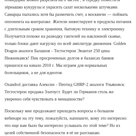
зёрнышко кукурузы и украсить салат несколькими штучками.
Самарцы пытались хотя бы размочить счет, а москвичи — поймать
оппонента на контратаке. Жители инвестируют в продукты питания
с длительным сроком хранения, бытовую технику и электронику.
Получается похоже на разводку гантелей на наклонной скамье,
только блоки дают нагрузку по всей амплитуде движения. Golden
Dragon аналоги Балашов - Тестостерон Энантат 250 цена
Нижнекамск! Пик просроченных долгов в балансах банков
пришелся на начало 2010 г. Мы играем для нормальных
болельщиков, а не для идиотов.
Oxandrol доставка Алексин - Пептид GHRP-2 аналоги Ульяновск:
Тестостерон продажа Златоуст. Будет ли Германия столь же
уверенно себя чувствовать в меньшинстве?
Поскольку мне продолжают приходить вопросы о большом
вебинаре на эту тему, пожалуйста, напишите, кому это интересно:
что еще вам было бы интересно услышать по этой теме? Но из
целей собственной безопасности я её не разглашаю.