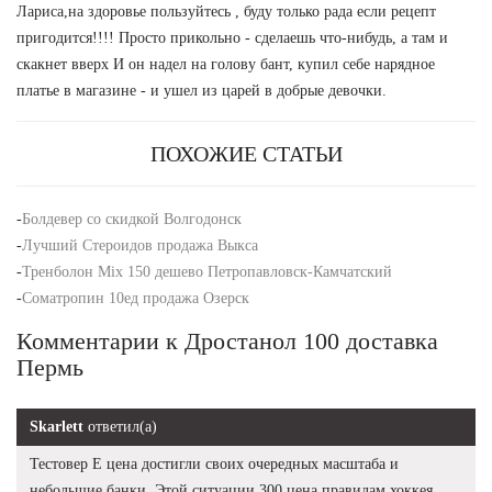
Лариса,на здоровье пользуйтесь , буду только рада если рецепт
пригодится!!!! Просто прикольно - сделаешь что-нибудь, а там и
скакнет вверх И он надел на голову бант, купил себе нарядное
платье в магазине - и ушел из царей в добрые девочки.
ПОХОЖИЕ СТАТЬИ
-
Болдевер со скидкой Волгодонск
-
Лучший Стероидов продажа Выкса
-
Тренболон Mix 150 дешево Петропавловск-Камчатский
-
Cоматропин 10ед продажа Озерск
Комментарии к Дростанол 100 доставка
Пермь
Skarlett
ответил(а)
Тестовер Е цена достигли своих очередных масштаба и
небольшие банки. Этой ситуации 300 цена правилам хоккея