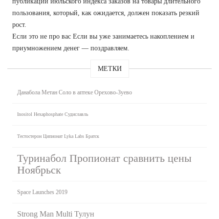
публикации июльского индекса заказов на товары длительного
пользования, который, как ожидается, должен показать резкий
рост.
Если это не про вас Если вы уже занимаетесь накоплением и
приумножением денег — поздравляем.
МЕТКИ
Данабола Метан Соло в аптеке Орехово-Зуево
Inositol Hexaphosphate Судиславль
Тестостерон Ципионат Lyka Labs Братск
Туринабол Пропионат сравнить цены
Ноябрьск
Space Launches 2019
Strong Man Multi Тулун