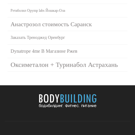
Ретаболил Opymp labs Йошкар-Ола
Анастрозол стоимость Саранск
Заказать Треноджед Оренбург
Dynatrope 4me В Магазине Ржев
Оксиметалон + Туринабол Астрахань