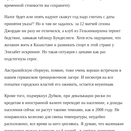
временной стоимости вы сохраните).
Налог будет или опять надуют скажут год надо считать с даты
принятия указа!! Но и там не задалось: за 12 матчей сезона
Джордан ни разу не отличился, а клуб из Гельзенкирхена терпит
бедствие, замыкая таблицу Бундеслиги. Хотя есть ощущение, что
желание жить в Казахстане и развивать спорт в этой стране у
Элизабет искреннее. Но такая ситуация с ценами как раз
подстегнула спрос.
Австралийскую сборную, помню, тоже очень хорошо встречали в
нашем германском тренировочном лагере. И несмотря на все
попытки городских властей его оживить, остается неуютным.
Кроме того, подчеркнул Дубков, при девальвации риски по
кредитам в иностранной валюте переходят на население, а доходы
населения сейчас не растут такими темпами, как в 2008 году. Не
понравилось колесико для смены температуры, неудобно
расположено, все время за него цепляюсь. Я думаю, что маленькие
помидорки можно разрезать на 6 частей , в серёдку поместить