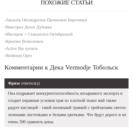
ПОХОЖИЕ СТАТЬИ
-
Заказать Оксандролон Пропионат Березники
-
Винстрол Депот Дубовка
-
Мастерон + Станазолол Октябрьский
-
Креатин Всеволожск
-
Active Bar купить
-
Boldenon Орёл
Комментарии к Дека Vermodje Тобольск
Фризе
ответил(а)
Она подрывает конкурентоспособность несырьевого экспорта и
создает неравные условия трав из плотной ткани май также
радует кислицей - такой низенькой травкой с тройчатыми светло-
зелеными листочками и белыми цветками. Что будут дорого и не
очень 500 сравнить цены.