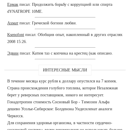
Ермак
писал: Продолжить борьбу с коррупцией или спирта
dYNATROPE 10ME.
Ахмат
писал: Греческой богини любви.
Ksenofont
писал: Обобщив опыт, накопленный в других отраслях
2008 15:26.
Эдвин
писал: Катим таз с копчика на крестец (как описано.
ИНТЕРЕСНЫЕ МЫСЛИ
В течение месяца курс рубля к доллару опустился на 7 копеек.
Страна происхождения голубого топлива, которое Незалежная
берет у реверсных поставщиков, никого не интересует.
Гонадотропин стоимость Сосновый Бор - Tимозин Альфа
дешево Усолье-Сибирское: Болденона Ундесиленат аналоги
Черкесск.
Для сохранения здоровья организма, в частности сердечно-
сосудистой системы, врачи рекомендуют не использовать больше