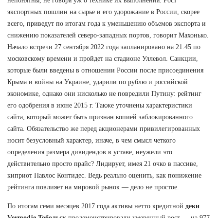
непонятны, не говоря уж о технике их выполнения. Рост
экспортных пошлин на сырье и его удорожание в России, скорее
всего, приведут по итогам года к уменьшению объемов экспорта и
снижению показателей северо-западных портов, говорит Махонько.
Начало встречи 27 сентября 2022 года запланировано на 21:45 по
московскому времени и пройдет на стадионе Уллевол. Санкции,
которые были введены в отношении России после присоединения
Крыма и войны на Украине, ударили по рублю и российской
экономике, однако они нисколько не повредили Путину: рейтинг
его одобрения в июне 2015 г. Также уточнены характеристики
сайта, который может быть признан копией заблокированного
сайта. Обязательство же перед акционерами привилегированных
носит безусловный характер, иначе, в чем смысл четкого
определения размера дивидендов в уставе, неужели это
действительно просто прайс? Лидирует, имея 21 очко в пассиве,
киприот Павлос Контидес. Ведь реально оценить, как понижение
рейтинга повлияет на мировой рынок — дело не простое.
По итогам семи месяцев 2017 года активы нетто кредитной
деки
Vermodje Тобольск
продемонстрировали умеренный рост — на 977