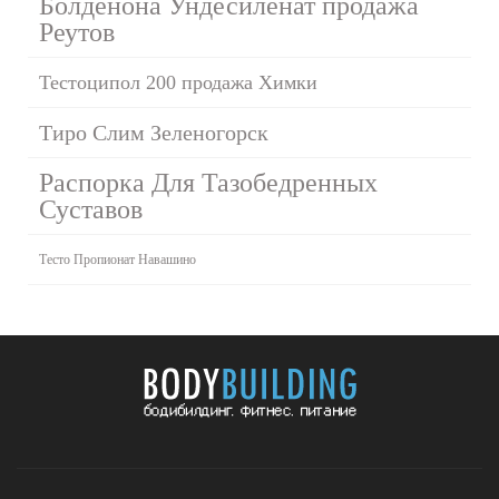
Болденона Ундесиленат продажа
Реутов
Тестоципол 200 продажа Химки
Тиро Слим Зеленогорск
Распорка Для Тазобедренных
Суставов
Тесто Пропионат Навашино