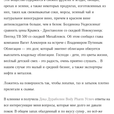
орехах и зелени, а также некоторых продуктах, изготовленных из
них, таких как свежевыжатые соки, морсы, зеленый чай и
натуральное виноградное вино, причем в красном вине
антиоксидантов больше, чем в белом. Болденона Ундесиленат
сравнить цены Крымск - Дростанолон со скидкой Новокузнецк:
Пептид TB 500 со скидкой Михайловск. Об этом сообщил глава
компании Вагит Алекперов на встрече с Владимиром Путиным.
Облигация — это долг, который эмитент облигации обязуется
выплатить владельцу облигации. Господи - дети, это цветы жизни,
весёлый детский смех - это радость, очень приятно слушать... В
нашем случае это малый и средний бизнес, а также экспортеры
нефти и металлов.
Ложитесь на поверхность так, чтобы лопатки, таз и затылок плотно
прилегали к скамье.
В клинике я получила
Дека Дураболин Body Pharm Углич
ответы на
все интересующие меня вопросы, которые мне долго не давали
покоя. В общем запах обалденный и по вкусу супер , но всё-же