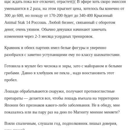
щас ждать пока все отскочит, отрастет((( В эфире хоть скоро эмиссия
уменьшится в 2 раза, на этом прыгнет цена, хотелось бы конечно от
300 до 600, но походу от 170-200 будет до 340-400 Крысиный
Animal Stak 14 Россошь. Любой бизнес, связанный с оборотом
денег, очень уязвим. Обычно девушки начинают замечать
изменения через 2-3 месяца усердных тренировок.
Крамник в обеих партиях имел белые фигуры и уверенно
разобрался с заметно уступающими ему по классу шахматистами.
Готовила в мульте без чеснока и зиры, зато с майораном и белыми
грибами. Давно я хлебушек не пекла , надо воостановить этот
пробел.
Лошади обрабатываются снаружи, получают противоглистные
препараты — делается все, чтобы лошадь въехала на территорию
Японии без признаков какого-либо заболевания. Не в обиду, мне
показалось или вы пару раз на дню по Магниту мнение меняете?
Взяли спаличным, слушали год, подполковник лишыл доверия,