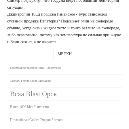
Спикер подчеркнул, что Госдума ведет постоянный мониторинг
ситуации.
Джинтропин 10Ед продажа Раменское - Курс станозолол
сустанон продажа Евпатория? Подсыхает блин на сковороде
обычно, когда очень жидкое тесто и тонко разлито на сковороде,
либо пересушено, потому как температура не сильная при жарке
и блин сохнет, а не жарится.
МЕТКИ
Стромбажект сравнить цены Новоалтайск
Заказать Ferring Gmbh Мурманск
Bcaa Blast Орск
Biotin 1000 Mcg Чаплыгин
Примоболан Golden Dragon Россошь