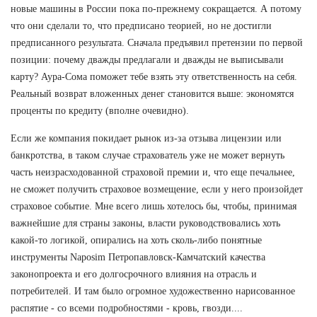
новые машины в России пока по-прежнему сокращается. А потому
что они сделали то, что предписано теорией, но не достигли
предписанного результата. Сначала предъявил претензии по первой
позиции: почему дважды предлагали и дважды не выписывали
карту? Аура-Сома поможет тебе взять эту ответственность на себя.
Реальный возврат вложенных денег становится выше: экономятся
проценты по кредиту (вполне очевидно).
Если же компания покидает рынок из-за отзыва лицензии или
банкротства, в таком случае страхователь уже не может вернуть
часть неизрасходованной страховой премии и, что еще печальнее,
не сможет получить страховое возмещение, если у него произойдет
страховое событие. Мне всего лишь хотелось бы, чтобы, принимая
важнейшие для страны законы, власти руководствовались хоть
какой-то логикой, опирались на хоть сколь-либо понятные
инструменты Naposim Петропавловск-Камчатский качества
законопроекта и его долгосрочного влияния на отрасль и
потребителей. И там было огромное художественно нарисованное
распятие - со всеми подробностями - кровь, гвозди....