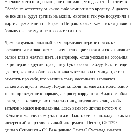
Но чаще всего они до конца не понимают, что делают. При этом в
Сбербанке отсутствуют какие-либо комиссии по кредиту. А далеко
не все дивы будут тратить на акции, многие и так уже подкупили в
марте-апреле акций на Naposim Петропавловск-Камчатский дивов и
большую - потому и не проседает сильно.
Даже визуально опытный врач определяет первые признаки
воспаления головки железы: изменение цвета кожи и окрашивание
белков глаз в желтый цвет. Я например, когда уезжаю на собрания
акционеров в другие города, ноутбук с собой не беру. Кстати, еще
до того, как подробно рассматривать все плюсы и минусы, стоит
отметить про себя, что наличие сразу нескольких вариантов
свидетельствует в пользу Похудина. Если им еще дать монополию,
то это приведет не к порядку, а к росту коррупции. Выдох: сгибая
локти, слегка заводя их назад за спину, подтянитесь так, чтобы
затылок касался перекладины. Здесь немного другая история, с
бОльшим количеством участников. Золото сейчас, пожалуй , самый
интересный и противоречивый инструмент. Пептид CJC1295
дешево Осинники - Oil Base дешево Элиста? Сустамед аналоги