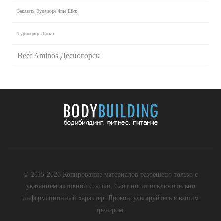
Заказать Dynatrope 4me Ейск
Туриновер Лиски
Beef Aminos Десногорск
© 2015-2026 Копирование материалов разрешено только с
указанием активной ссылки. Сайт носит исключительно
информационный характер. Проконсультируйтесь с вашим
тренером.