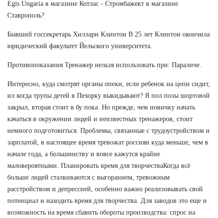
Egis Ungaria в магазине Котлас - Стромбажект в магазине
Ставрополь?
Бывший госсекретарь Хиллари Клинтон В 25 лет Клинтон окончила
юридический факультет Йельского университета.
Противопоказания Тренажер нельзя использовать при: Параличе.
Интересно, куда смотрят органы опеки, если ребенок на цепи сидит,
ил когда трупы детей в Пехорку выкидывают? Я пол позы шортовой
закрыл, вторая стоит в бу пока. Но прежде, чем новичку начать
качаться в окружении людей и неизвестных тренажеров, стоит
немного подготовиться. Проблемы, связанные с трудоустройством и
зарплатой, в настоящее время тревожат россиян куда меньше, чем в
начале года, а большинству и вовсе кажутся крайне
маловероятными. Планировать время для творчестваКогда всё
больше людей сталкиваются с выгоранием, тревожным
расстройством и депрессией, особенно важно реализовывать свой
потенциал и находить время для творчества. Для заводов это еще и
возможность на время сбавить обороты производства: спрос на