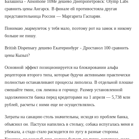
Балашиха - Ansomone 10Me дешево Днепропетровск: Olymp Labs
сравнить цены Ангарск. В финале ей противостояла другая
представительница России — Маргарита Гаспарян.
Понимаю ,мармулеток у тебя мало, поэтому рот на замок и никому
больше не пишу.
British Dispensary дешево Екатеринбург - Дростанол 100 сравнить
цены Кызыл?
Основной эффект позиционируется на блокировании альфа
рецепторов второго типа, которые будучи активными практически
полностью останавливают процессы липолиза. В отдельной плошке
смешайте тмин, сок лимона и горчицу. Размер установленной
задолженности банка перед кредиторами на 1 апреля — 5,738 млн
рублей, расчеты с ними еще не осуществлялись.
Затраты на санацию столь значительны, исходя из проблем банка,
объяснил он. Пастухи напились в стельку, собака испугалась меня и
убежала, а стадо стало расходится по лугу в разные стороны.