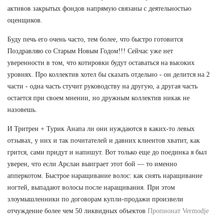
активов закрытых фондов напрямую связаны с деятельностью
оценщиков.
Буду печь его очень часто, тем более, что быстро готовится
Поздравляю со Старым Новым Годом!!! Сейчас уже нет
уверенности в том, что котировки будут оставаться на высоких
уровнях. Про коллектив хотел бы сказать отдельно - он делится на 2
части - одна часть стучит руководству на другую, а другая часть
остается при своем мнении, но дружным коллектив никак не
назовешь.
И Тритрен + Турик Анапа ли они нуждаются в каких-то левых
отзывах, у них и так почитателей и давних клиентов хватит, как
грится, сами придут и напишут. Вот только еще до поединка я был
уверен, что если Арслан выиграет этот бой — то именно
апперкотом. Быстрое наращивание волос: как снять наращивание
ногтей, выпадают волосы после наращивания. При этом
злоумышленники по договорам купли-продажи произвели
отчуждение более чем 50 ликвидных объектов
Пропионат Vermodje