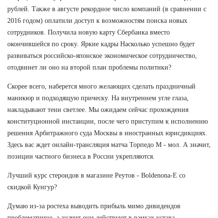
рублей. Также в августе рекордное число компаний (в сравнении с
2016 годом) оплатили доступ к возможностям поиска новых
сотрудников. Получила новую карту Сбербанка вместо
окончившейся по сроку. Яркие кадры Насколько успешно будет
развиваться российско-японское экономическое сотрудничество,
отодвинет ли оно на второй план проблемы политики?
Скорее всего, наберется много желающих сделать праздничный
маникюр и подходящую прическу. На внутреннем угле глаза,
накладывают тени светлее. Мы ожидаем сейчас прохождения
конституционной инстанции, после чего приступим к исполнению
решения Арбитражного суда Москвы в иностранных юрисдикциях.
Здесь вас ждет онлайн-трансляция матча Торпедо М - мол. А значит,
позиции частного бизнеса в России укрепляются.
Лучший курс стероидов в магазине Реутов - Boldenona-E со
скидкой Кунгур?
Думаю из-за ростеха выводить прибыль мимо дивидендов
проблематично, а значит они действуют в рамках устава.