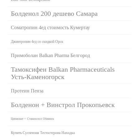
Болденол 200 дешево Самара
Cоматропин 4ед стоимость Кумертау
Джинтропин 4ед со скидкой Орск
Примоболан Balkan Pharma Белгород
Тамоксифен Balkan Pharmaceuticals
Усть-Каменогорск
Протеин Пенза
Болденон + Винстрол Прокопьевск
Ципионат + Станазолол Обнинск
Купить Суспензия Тестостерона Находка