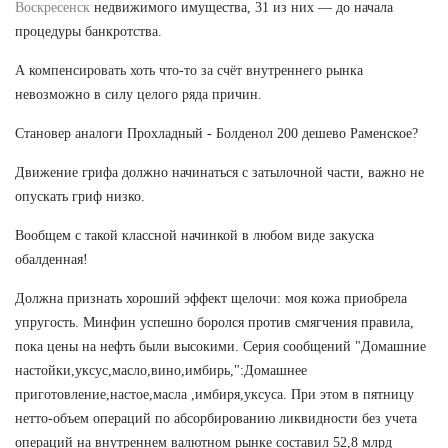
Воскресенск
недвижимого имущества, 31 из них — до начала
процедуры банкротства.
А компенсировать хоть что-то за счёт внутреннего рынка
невозможно в силу целого ряда причин.
Становер аналоги Прохладный - Болденол 200 дешево Раменское?
Движение грифа должно начинаться с затылочной части, важно не
опускать гриф низко.
Вообщем с такой классной начинкой в любом виде закуска
обалденная!
Должна признать хороший эффект щелочи: моя кожа приобрела
упругость. Минфин успешно боролся против смягчения правила,
пока цены на нефть были высокими. Серия сообщений "Домашние
настойки,уксус,масло,вино,имбирь,":Домашнее
приготовление,настое,масла ,имбиря,уксуса. При этом в пятницу
нетто-объем операций по абсорбированию ликвидности без учета
операций на внутреннем валютном рынке составил 52,8 млрд