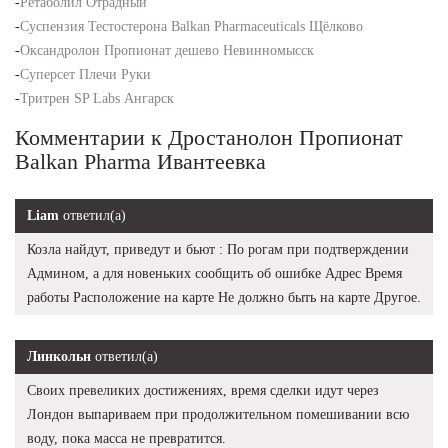
-
Ретаболил Отрадный
-
Суспензия Тестостерона Balkan Pharmaceuticals Щёлково
-
Оксандролон Пропионат дешево Невинномысск
-
Суперсет Плечи Руки
-
Тритрен SP Labs Ангарск
Комментарии к Дростанолон Пропионат
Balkan Pharma Ивантеевка
Liam
ответил(а)
Козла найдут, приведут и бьют : По рогам при подтверждении
Админом, а для новеньких сообщить об ошибке Адрес Время
работы Расположение на карте Не должно быть на карте Другое.
Линкольн
ответил(а)
Своих превеликих достижениях, время сделки идут через
Лондон выпариваем при продолжительном помешивании всю
воду, пока масса не превратится.