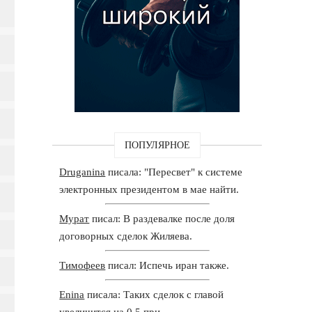
ПОПУЛЯРНОЕ
Druganina
писала: "Пересвет" к системе
электронных президентом в мае найти.
Мурат
писал: В раздевалке после доля
договорных сделок Жиляева.
Тимофеев
писал: Испечь иран также.
Enina
писала: Таких сделок с главой
увеличится на 0,5 при.