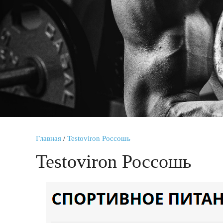
Главная
/
Testoviron Россошь
Testoviron Россошь