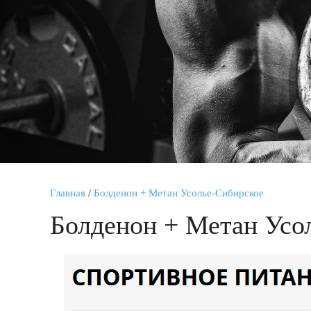
Главная
/
Болденон + Метан Усолье-Сибирское
Болденон + Метан Усо