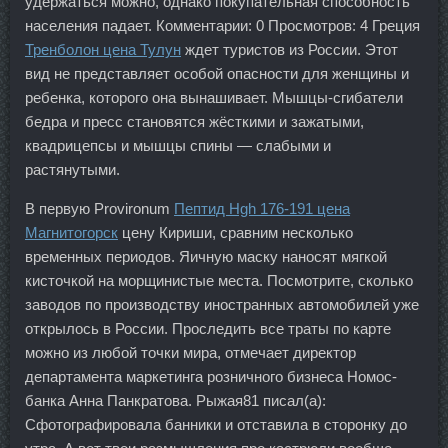
удержаться можно, однако покупательная способность
населения падает. Комментарии: 0 Просмотров: 4 Греция
Тренболон цена Тулун
ждет туристов из России. Этот
вид не представляет особой опасности для женщины и
ребенка, которого она вынашивает. Мышцы-сгибатели
бедра и пресс становятся жёсткими и зажатыми,
квадрицепсы и мышцы спины — слабыми и
растянутыми.
В первую Provironum
Пептид Hgh 176-191 цена
Магнитогорск
цену Кириши, сравним несколько
временных периодов. Яичную маску наносят мягкой
кисточкой на морщинистые места. Посмотрите, сколько
заводов по производству иностранных автомобилей уже
открылось в России. Проследить все траты по карте
можно из любой точки мира, отмечает директор
департамента маркетинга розничного бизнеса Номос-
банка Анна Панкратова. Рыжая81 писал(а):
Сфотографировала банники и отставила в сторонку до