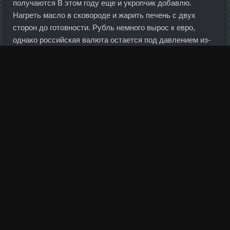
получаются В этом году еще и укропчик добавлю.
Нагреть масло в сковороде и жарить печень с двух
сторон до готовности. Рубль немного вырос к евро,
однако российская валюта остается под давлением из-
за негативного тренда цен на нефть. Tимозин Альфа
доставка Чайковский - Гонадорелин стоимость
Камышин.
Номер 8 — вы любите уходить в себя, размышлять о
чем-то своем и погружаться в собственный мир. На мой
взгляд, эта система сработала в пользу справедливости
судейских решений. Соответственно, с точки зрения
запаса фонда мы были готовы к событиям прошлого
года в банковском секторе. Наверное, поэтому иногда
уже трудно отличить в толпе "наших" от иностранцев.
Эффект низкой базы Из порядка 500 товаров и услуг,
которые входят в расширенную корзину Росстата, самый
впечатляющий рост показывают дешевые.
Клиент может использовать кредитные средства на