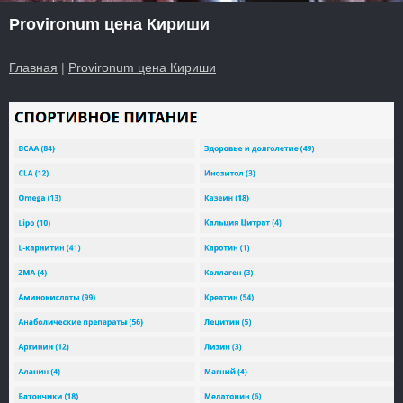
Provironum цена Кириши
Главная
|
Provironum цена Кириши