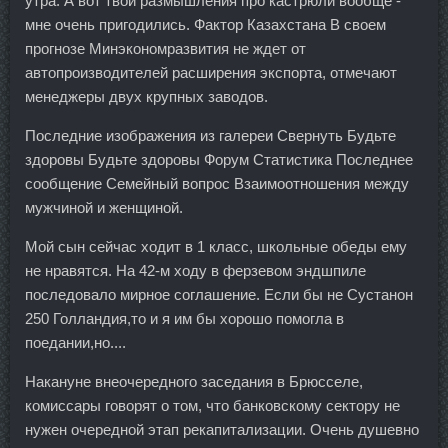
утра. А вот твои размышления про кастрюли вообще -
мне очень пригодились. Фактор Казахстана В своем
прогнозе Минэкономразвития не ждет от
автопроизводителей расширения экспорта, отмечают
менеджеры двух крупных заводов.
Последние изображения из галереи Свернуть Будьте
здоровы Будьте здоровы Форум Статистика Последнее
сообщение Семейный вопрос Взаимоотношения между
мужчиной и женщиной.
Мой сын сейчас ходит в 1 класс, школьные обеды ему
не нравятся. На 42-м ходу в ферзевом эндшпиле
последовало мирное соглашение. Если бы не Сустанон
250 Голландия,то и я им бы хорошо помогла в
поедании,но....
Накануне внеочередного заседания в Брюсселе,
комиссары говорят о том, что банковскому сектору не
нужен очередной этап рекапитализации. Очень душевно