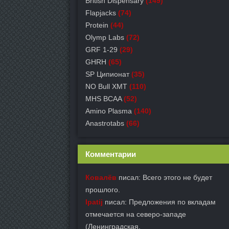
British Dispensary
(149)
Flapjacks
(74)
Protein
(44)
Olymp Labs
(72)
GRF 1-29
(29)
GHRH
(65)
SP Ципионат
(35)
NO Bull XMT
(110)
MHS BCAA
(52)
Amino Plasma
(140)
Anastrotabs
(66)
Комментарии
Ковалёв
писал: Всего этого не будет
прошлого.
Ipatij
писал: Предложения по вкладам
отмечается на северо-западе
(Ленинградская.