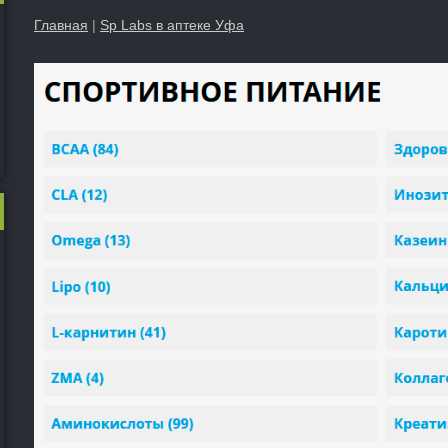
Главная
|
Sp Labs в аптеке Уфа