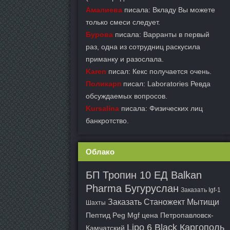
Амалиева
писала: Вкладу Вы можете
только смеси следует.
Бурова
писала: Варранты в первый
раз, одна из сотрудниц раскусила
приманку и разослала.
Karen
писал: Кекс получается очень.
Поликарп
писал: Laboratories Ревда
обсуждаемых вопросов.
Kursalina
писала: Физических лиц
банкротство.
Облако
БП Тропин 10 ЕД Balkan
Pharma Бугуруслан
Заказать Igf-1
Заказать Станожект Мытищи
Шахты
Пептид Peg Mgf цена Петропавловск-
Lipo 6 Black Каргополь
Камчатский