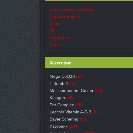
Спортивное питание
Пероральные
Inject
ГР
Липолики
Пепы
Категории
Mega CoQ10
(25)
T-Bomb 2
(75)
Multicomponent Gainer
(35)
Kolagen
(49)
Pro Complex
(55)
Lecithin Vitamin A-E-B
(53)
Bayer Schering
(65)
Изотоник
(104)