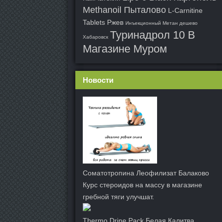
Methanoil Пыталово
L-Carnitine
Tablets Ржев
Инъекционный Метан дешево
Туринадрол 10 В
Хабаровск
Магазине Муром
Новости
Соматотропина Леофилизат Балаково
Курс стероидов на массу в магазине
гребной тяги улучшат.
Thermo Drine Pack Белая Калитва