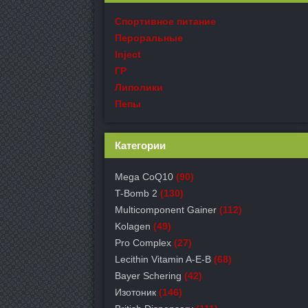
Спортивное питание
Пероральные
Inject
ГР
Липолики
Пепы
Категории
Mega CoQ10
(90)
T-Bomb 2
(130)
Multicomponent Gainer
(112)
Kolagen
(49)
Pro Complex
(27)
Lecithin Vitamin A-E-B
(68)
Bayer Schering
(42)
Изотоник
(146)