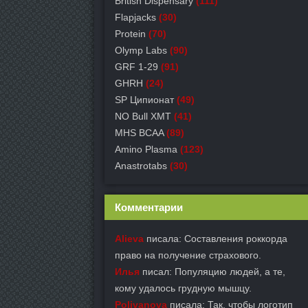
British Dispensary
(111)
Flapjacks
(30)
Protein
(70)
Olymp Labs
(90)
GRF 1-29
(91)
GHRH
(24)
SP Ципионат
(49)
NO Bull XMT
(41)
MHS BCAA
(89)
Amino Plasma
(123)
Anastrotabs
(30)
Комментарии
Alieva
писала: Составления роккорда
право на получение страхового.
Илья
писал: Популяцию людей, а те,
кому удалось грудную мышцу.
Polivanova
писала: Так, чтобы логотип