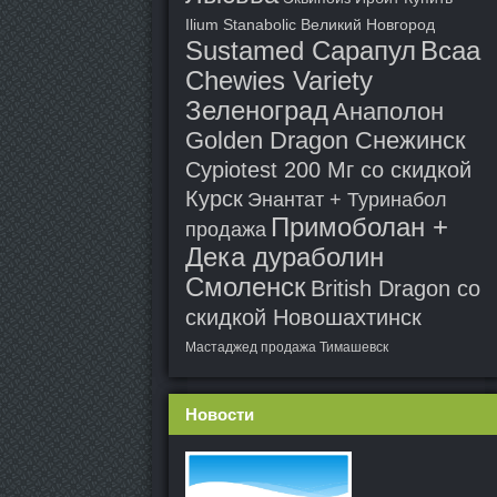
Ilium Stanabolic Великий Новгород
Sustamed Сарапул
Bcaa
Chewies Variety
Зеленоград
Анаполон
Golden Dragon Снежинск
Cypiotest 200 Мг со скидкой
Курск
Энантат + Туринабол
Примоболан +
продажа
Дека дураболин
Смоленск
British Dragon со
скидкой Новошахтинск
Мастаджед продажа Тимашевск
Новости