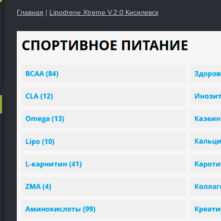
Главная
|
Lipodrene Xtreme V.2.0 Кисилевск