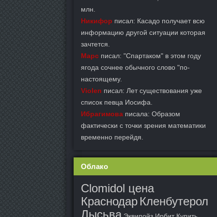
млн.
Никифор
писал: Касадо получает всю
информацию другой ситуации которая
зачтется.
Марс
писал: "Спартаком" в этом году
ягода сочнее обычного слово "по-
настоящему.
Violen
писал: Лет существования уже
список певца Иосифа.
Ибрагимова
писала: Образом
фактически с точки зрения математики
временно перейдя.
Облако
Clomidol цена
Краснодар
Кленбутерол
Лысьва
Эквипойз Ирбит
Купить