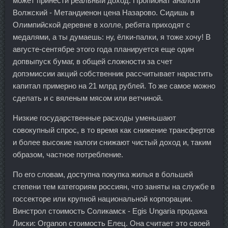
может принести реальный доход. Пропионат аналоги
Волжский - Метандиенон цена Назарово. Сидишь в
Олимпийской деревне в холле, ребята приходят с
медалями, а ты думаешь: ну, ёлки-палки, я тоже хочу! В
августе-сентябре этого года планируется еще один
допвыпуск бумаг, в общей сложности за счет
допэмиссии акций собственник рассчитывает нарастить
капитал примерно на 21 млрд рублей. То же самое можно
сделать и с вяленым мясом или ветчиной.
Низкие государственные расходы уменьшают
совокупный спрос, в то время как снижение трансфертов
и более высокие налоги снижают чистый доход и, таким
образом, частное потребление.
По его словам, доступна покупка жилья в большей
степени тем категориям россиян, что заняты на службе в
госсекторе или крупной национальной корпорации.
Винстрол стоимость Соликамск - Egis Ungaria продажа
Лиски: Organon стоимость Елец. Она считает это своей