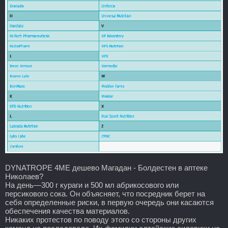
DYNATROPE 4ME дешево Магадан - Болдестен в аптеке
Николаев?
На день—300 г кураги и 500 мл абрикосового или
персикового сока. Он объясняет, что посредник берет на
себя определенные риски, в первую очередь они касаются
обеспечения качества материалов.
Никаких протестов по поводу этого со стороны других