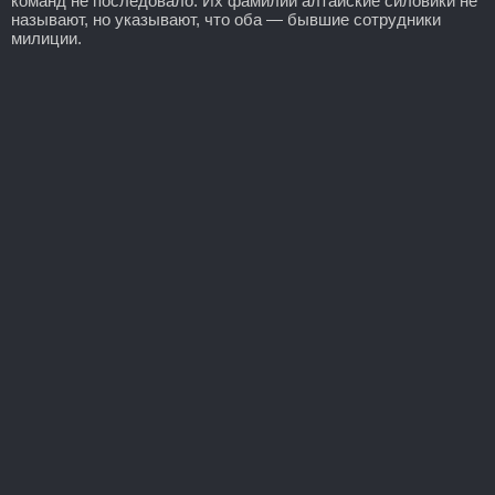
команд не последовало. Их фамилии алтайские силовики не
называют, но указывают, что оба — бывшие сотрудники
милиции.