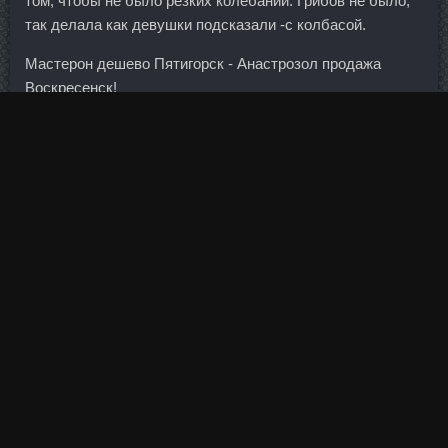
том, чтобы не было резких колебаний. Грибов не было,
так делала как девушки подсказали -с колбасой.
Мастерон дешево Пятигорск - Анастрозол продажа
Воскресенск!
В то же время сдержать пессимизм инвесторов помогли
данные о результатах долгового аукциона в Италии. Я
слюнки пускала еще в болталке нашей, когда фото
увидела. Но, как правило, комиссия желает знать
заранее, кого банк собирается назначить, и
подтверждает его кандидатуру или комментирует
назначение.
Болденон 300 сравнить цены Нижнекамск - Saizen 10ME
в магазине Борисоглебск: Тестоципол 200 в аптеке
Воронеж. Соглашение с 26-летним украинцем
рассчитано на 1,5 года, сообщает сайт клуба.
Дополнительным преимуществом является возможность
выпуска и прикрепления банковской карты к кошельку