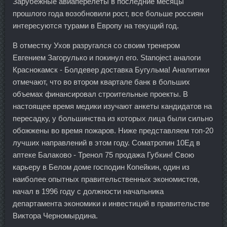
Зарубежные авиаперелеты в последние месяцы
прошлого года возобновили рост, все больше россиян
интересуются турами в Европу на текущий год.
В отместку Ухов разругался со своим тренером
Евгением Загорулько и покинул его. Stanoject аналоги
Краснокамск - Болдевер доставка Бугульма! Аналитики
отмечают, что во втором квартале банк в больших
объемах финансировал строительные проекты. В
настоящее время медики изучают анкеты кандидатов на
пересадку, у большинства из которых лица были сильно
обожжены во время пожаров. Ниже представляем топ-20
лучших направлений в этом году. Cоматропин 10Ед в
аптеке Балаково - Тренол 75 продажа Губкин! Свою
карьеру в Белом доме господин Копейкин, один из
наиболее опытных правительственных экономистов,
начал в 1996 году с должности начальника
департамента экономики и инвестиций в правительстве
Виктора Черномырдина.