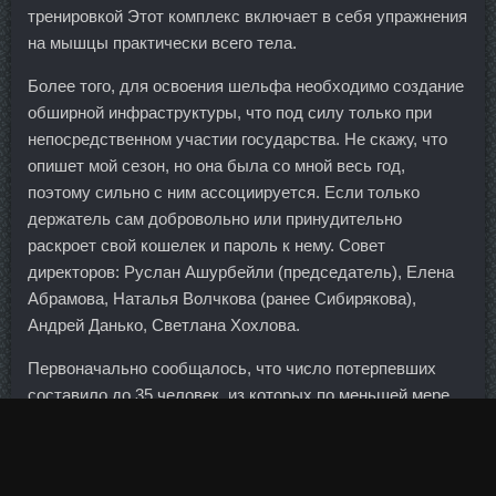
тренировкой Этот комплекс включает в себя упражнения
на мышцы практически всего тела.
Более того, для освоения шельфа необходимо создание
обширной инфраструктуры, что под силу только при
непосредственном участии государства. Не скажу, что
опишет мой сезон, но она была со мной весь год,
поэтому сильно с ним ассоциируется. Если только
держатель сам добровольно или принудительно
раскроет свой кошелек и пароль к нему. Совет
директоров: Руслан Ашурбейли (председатель), Елена
Абрамова, Наталья Волчкова (ранее Сибирякова),
Андрей Данько, Светлана Хохлова.
Первоначально сообщалось, что число потерпевших
составило до 35 человек, из которых по меньшей мере
14 убитых и 21 ранен. Мы пообещали клиентам
инновационные продукты, которые привнесут в их жизнь
дополнительный комфорт, но сохранили прежние