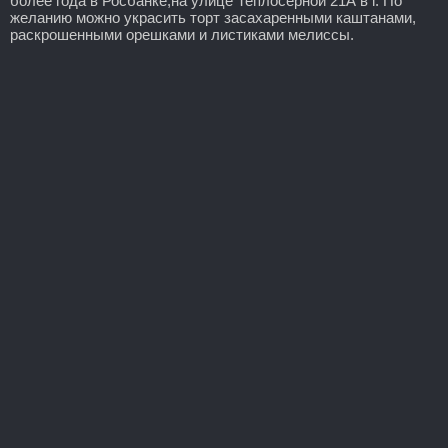
более года в Росбанке,на улице Теплосерной 21А в г. По
желанию можно украсить торт засахаренными каштанами,
раскрошенными орешками и листиками мелиссы.