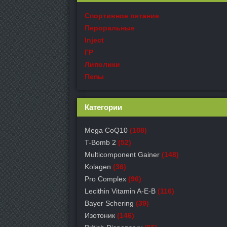
Спортивное питание
Пероральные
Inject
ГР
Липолики
Пепы
Категории
Mega CoQ10
(108)
T-Bomb 2
(52)
Multicomponent Gainer
(148)
Kolagen
(36)
Pro Complex
(96)
Lecithin Vitamin A-E-B
(116)
Bayer Schering
(39)
Изотоник
(146)