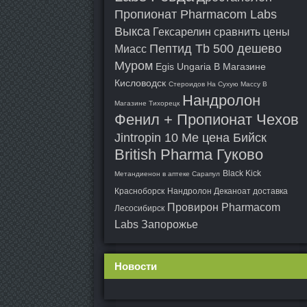
Пропионат Pharmacom Labs
Выкса
Гексарелин сравнить цены
Пептид Tb 500 дешево
Миасс
Муром
Egis Ungaria В Магазине
Кисловодск
Стероидов На Сухую Массу В
Нандролон
Магазине Тихорецк
Фенил + Пропионат Чехов
Jintropin 10 Me цена Бийск
British Pharma Гуково
Black Kick
Метандиенон в аптеке Сарапул
Красноборск
Нандролон Деканоат доставка
Провирон Pharmacom
Лесосибирск
Labs Запорожье
Новости