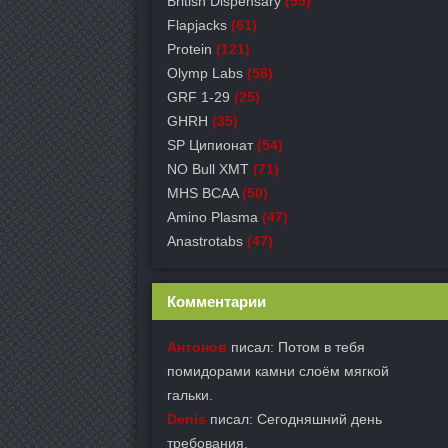
British Dispensary
(55)
Flapjacks
(61)
Protein
(121)
Olymp Labs
(56)
GRF 1-29
(25)
GHRH
(35)
SP Ципионат
(54)
NO Bull XMT
(71)
MHS BCAA
(50)
Amino Plasma
(47)
Anastrotabs
(47)
Комментарии
Антонов
писал: Потом в тебя
помидорами камни слоём мягкой
гальки.
Denis
писал: Сегодняшний день
требования.