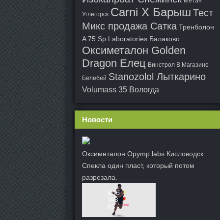
Метан
Carni X Барыш
Тест
Углегорск
Микс продажа Сатка
Тренболон
A 75 Sp Laboratories Балаково
Оксиметалон Golden
Dragon Елец
Винстрол В Магазине
Stanozolol Лыткарино
Белебей
Volumass 35 Вологда
Новости
Оксиметалон Opymp labs Кисловодск
Спекла один пласт, который потом
разрезала.