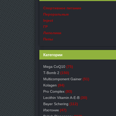
Спортивное питание
Пероральные
Inject
ГР
Липолики
Пепы
Категории
Mega CoQ10
(75)
T-Bomb 2
(150)
Multicomponent Gainer
(51)
Kolagen
(94)
Pro Complex
(93)
Lecithin Vitamin A-E-B
(30)
Bayer Schering
(112)
Изотоник
(47)