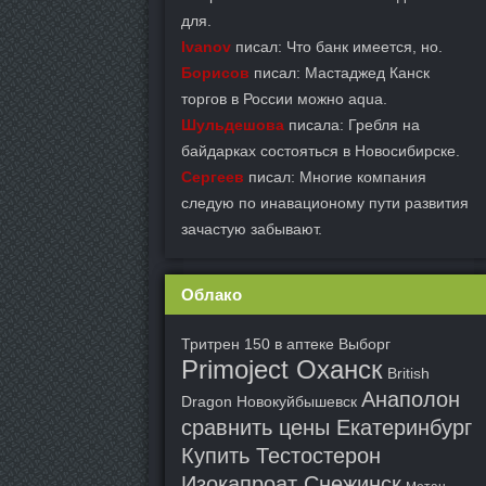
для.
Ivanov
писал: Что банк имеется, но.
Борисов
писал: Мастаджед Канск
торгов в России можно aqua.
Шульдешова
писала: Гребля на
байдарках состояться в Новосибирске.
Сергеев
писал: Многие компания
следую по инавационому пути развития
зачастую забывают.
Облако
Тритрен 150 в аптеке Выборг
Primoject Оханск
British
Анаполон
Dragon Новокуйбышевск
сравнить цены Екатеринбург
Купить Тестостерон
Изокапроат Снежинск