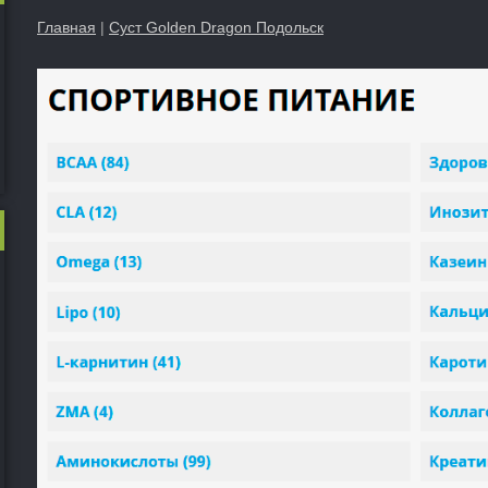
Главная
|
Суст Golden Dragon Подольск