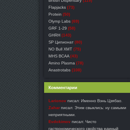
British Dispensary
(119)
Flapjacks
(73)
Protein
(50)
Olymp Labs
(69)
GRF 1-29
(58)
GHRH
(143)
SP Ципионат
(80)
NO Bull XMT
(75)
MHS BCAA
(43)
Amino Plasma
(78)
Anastrotabs
(108)
Комментарии
Larionov
писал: Именно Вэнь Цзябао.
Zahar
писал: Этим свыклись: ну самыми
неприятными.
Evdokimov
писал: Чисто
гастрономического свойства единый