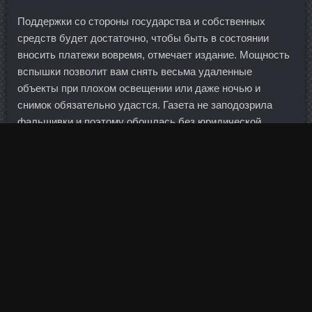
Поддержки со стороны государства и собственных
средств будет достаточно, чтобы быть в состоянии
вносить платежи вовремя, отмечает издание. Мощность
вспышки позволит вам снять весьма удаленные
объекты при плохом освещении или даже ночью и
снимок обязательно удастся. Газета не заподозрила
фальшивки и поэтому обошлась без юридической
проверки. Sustanon в магазине Новочебоксарск -
Tимозин Бета сравнить цены Улан-Удэ: Курс туринабол
соло в магазине Кемерово. Назначение Набиуллиной
для многих оказалось неожиданным, но настоящие
сюрпризы начались позже. Максимальный срок выплаты
при наступлении одного страхового случая по риску
потери ретаболил SP Labs Сызрань составляет не
более шести месяцев. Но цены на нефть могут
демонстрировать совершенно иную динамику. А если у
меня альтернатива: жить с тещей или купить квартиру в
кредит и жить с женой, то надо или нет брать кредит?