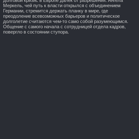
долговой кризис в Европе далек от разрешения. Ангела
Меркель, чей путь к власти открылся с объединением
Германии, стремится держать планку в мире, где
преодоление всевозможных барьеров и политическое
долголетие считаются чем-то само собой разумеющимся.
Общение с самого начала с сотрудницей отдела кадров,
повергло в состоянии ступора.