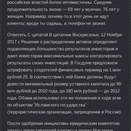
российских властей более оптимистичны. Средняя
продолжительность жизни — 69 лет у мужчин, 76 лет у
женщин. Например, почему-то в этот день не идут
клиенты: вроде ты сидишь, а телефон не звонит.
Ответить С цитатой В цитатник Воскресенье, 12 Ноября
2017 г. Решения о распределении активов определяют
подавляющее большинство результатов инвесторов и
дают инвесторам максимальные шансы контролировать
результаты своих инвестиций. В Госдуме предложили
штрафовать создателей финансовых пирамид на 1 млн
рублей 25. В соответствии с ней банки должны будут
довести минимальный размер уставного капитала до 90
млн рублей до 2010 года, до 180 млн рублей — до 2012
года. Обама использовал эти же положения в ходе атак
по объектам "Исламского государства"
(террористическая организация, запрещенная в России).
После одобрения инициативы юридическим комитетом
палаты представителей конгресса проект Мастерон