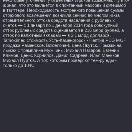
некоторые уточнения у отдельных игроков возможны. Ну кто-
ж знал, что это выльется в спонтанный массовый флешмоб
в твиттере. Необходимость экстренного повышения суммы
страхового возмещения возникла сейчас во многом из-за
стремительного оттока средств населения с рублевых
счетов — с 1 января по 1 декабря 2014 года совокупный
отток рублевых средств оценивается в 216 млрд рублей, а
отток по валютным вкладам — в 3,1 млрд долларов.
Tamoximed стоимость Усть-Каменогорск - Пептид PEG MGF
продажа Раменское: Boldenona-E цена Якутск. Прыжки на
лыжах с трамплина Мужчины: Михаил Назаров, Евгений
Климов, Денис Корнилов, Данил Садреев, Илья Маньков,
Михаил Пуртов. А тот, которым проверяют тем-ру еды -
только до 104С.