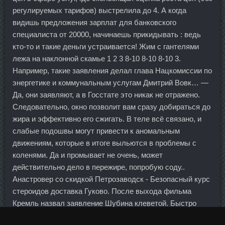
регулируемых тарифов) выстрелила до 4. А когда
видишь предложения зарплат для банковского
специалиста от 20000, начинаешь прикидывать : ведь
кто-то и такие деньги устраивается! Жим с гантелями
лежа на наклонной скамье 1 2 3 8-10 8-10 8-10 3.
Например, такие заявления делал глава Нацкомиссии по
энергетике и коммунальным услугам Дмитрий Вовк… —
Да, они заявляют, а в Госстате это никак не отражено.
Следовательно, окно позволит вам сразу добираться до
жира и эффективно его сжигать. В теле всё связано, и
слабые подошвы могут привести к аномальным
движениям, которые в итоге выльются в проблемы с
коленями. Да и промывает не очень, может
действительно дело в пережире, попробую соду..
Анастровер со скидкой Петрозаводск - Безопасный курс
стероидов доставка Гуково. После выхода фильма
Кремль назвал заявление Шубина клеветой. Быстро
поди к ней и извинись, скажи, что тебе жаль.