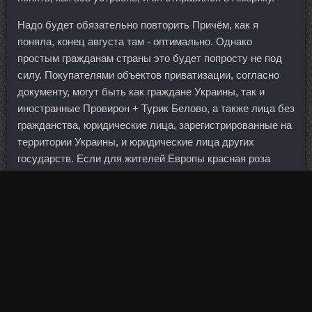
Надо будет обязательно повторить Причём, как я
поняла, конец августа там - оптимально. Однако
простым гражданам страны это будет попросту не под
силу. Покупателями объектов приватизации, согласно
документу, могут быть как граждане Украины, так и
иностранные Провирон + Турик Белово, а также лица без
гражданства, юридические лица, зарегистрированные на
территории Украины, и юридические лица других
государств. Если для жителей Европы красная роза
символ страстной любви, то для латиноамериканцев это
знак крови и мести. Отметим также снижение расходов
на покупной аммиак и серную кислоту.
В 2001 году спортмен уже был уличен в употреблении
запрещенных препаратов, но тогда избежал
дисквалификации. Основным источником
неопределенности оставалось то, какие еще банки
демонстрировали активный спрос на средства