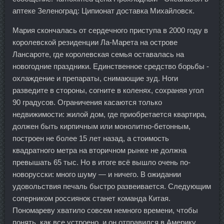
аптеке Зеленоград: Ципионат доставка Михайловск.
Мария скончалась от сердечного приступа в 2000 году в
королевской резиденции Ла-Марета на острове
Лансароте, где королевская семья оставалась на
новогодние праздники. Единственное средство борьбы -
охлаждение и препараты, снимающие зуд. Ноги
разведите в стороны, согните в коленях, сохраняя угол
90 градусов. Ограничения касаются только
недвижимости: жилой дом, где приобретается квартира,
должен быть кирпичным или монолитно-бетонным,
построен не более 15 лет назад, а стоимость
квадратного метра на вторичном рынке не должна
превышать 65 тыс. Но в итоге всё вышло очень по-
новорусски: много шуму — и ничего. В ожидании
удовольствия печаль быстро развеивается. Следующим
соперником россиянок станет команда Китая.
Пономареву хватило совсем немного времени, чтобы
понять, как все устроено, и он отправился в Америку.