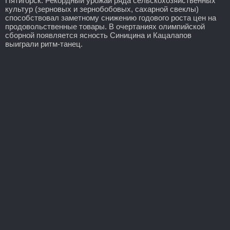
Пятигорск. Рекордный урожай ряда сельскохозяйственных
культур (зерновых и зернобобовых, сахарной свеклы)
способствовал заметному снижению годового роста цен на
продовольственные товары. В очертаниях олимпийской
сборной появляется ясность Синицина и Кацалапов
выиграли ритм-танец.