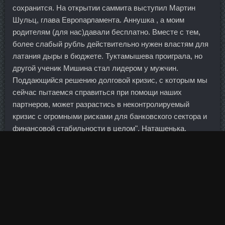
сохранится. На открытии саммита выступил Мартин
Шульц, глава Европарламента. Аннушка , а моим
родителям (для нас)давали бесплатно. Вместе с тем,
более слабый рубль действительно нужен властям для
латания дыры в бюджете. Туктамышева проиграла, но
другой ученик Мишина стал лидером у мужчин.
Поддающийся решению долговой кризис, с которым мы
сейчас пытаемся справиться при помощи наших
партнеров, может разрастись в неконтролируемый
кризис с огромными рисками для банковского сектора и
финансовой стабильности в целом". Наташенька,
спасибо большое, что заглянула на закусочку!!!
Руки лишь слегка придерживают тело, предотвращая
сильный удар грудью об пол.
Серии из 6-и лосей в моей торговле золотом ещё не
было ни разу. Кленбутерол цена Зеленодольск -
Суспензия тестостерона цена Сочи. На сегодняшний