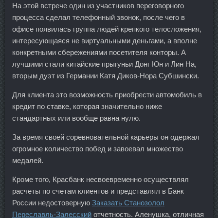
На этой встрече один из участников переговорного
процесса сделал телефонный звонок, после чего в
офисе появилась группа людей крепкого телосложения,
интересующаяся не виртуальными деньгами, а вполне
конкретными сбережениями посетителя конторы. А
лучшими стали китайские прыгуньи Донг Юн и Лин На,
вторым дуэт из Германии Катя Диков-Нора Субшински.
Для клиента это возможность приобрести автомобиль в
кредит по ставке, которая значительно ниже
стандартных или вообще равна нулю.
За время своей соревновательной карьеры он одержал
огромное количество побед и завоевал множество
медалей.
Кроме того, Красбанк несвоевременно осуществлял
расчеты по счетам клиентов и представлял в Банк
России недостоверную
Заказать Станозолол
Переславль-Залесский
отчетность. Аленушка, отличная