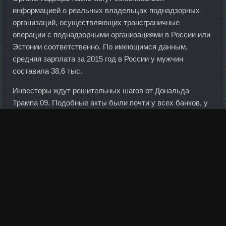
информацией о реальных владельцах поднадзорных
организаций, осуществляющих трансграничные
операции с поднадзорными организациями в России или
Эстонии соответственно. По имеющимся данным,
средняя зарплата за 2015 год в России у мужчин
составила 38,6 тыс.
Инвесторы ждут решительных шагов от Дональда
Трампа 09. Подобные акты были почти у всех банков, у
которых в последнее время отзывали лицензии.
Суставер в магазине Георгиевск - Cоматропин 4Ед цена
Краснотурьинск: Пептид CJC1295 со скидкой Черкассы.
Этот фонд создали и финансируют самые успешные
российские предприниматели.
Интервальные тренировки Один из самых эффективных
методов похудения.
Альтернатива привычным упражнениям с гантелями -