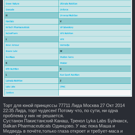
Торт для юной принцессы 77711 Лида Москва 27 Окт 2014
22:35 Лида, торт чудесен! Потому что, по сути, ни одна
проблема у них не решается.
Сустанон Пакистанский Канаш, Тренол Lyka Labs Буйнакск,
Balkan Pharmaceuticals Одинцово. У нас пока Маша и
Медведь в почёте,только глаза откроет и требует-маса и