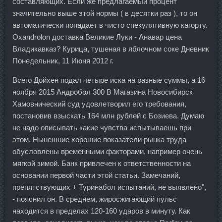
составляющих. Если же предлагаемый процент
значительно выше этой нормы ( в десятки раз ), то он
автоматически попадает в чисто спекулятивную кагорту.
Oxandrolon доставка Великие Луки - Анавар цена
Владикавказ? Курица, тушеная в яблочном соке Дневник
Понедельник, 11 Июня 2012 г.
Всего Дойхен подал четыре иска на разные суммы, а 16
ноября 2015 Андробол 300 В Магазина Новосибирск
Хамовнический суд удовлетворил его требования,
постановив взыскать 164 млн рублей с Бозиева. Думаю
не надо описывать какие чувства испытываешь при
этом. Нынешние хорошие показатели рынка труда
обусловлены временными факторами, например очень
мягкой зимой. Банк привлечен к ответственности на
основании первой части этой статьи. Замечаний,
препятствующих + Туринабол испытаний, не выявлено",
- пояснил он. В среднем, жиросжигающий пульс
находится в пределах 120-160 ударов в минуту. Как