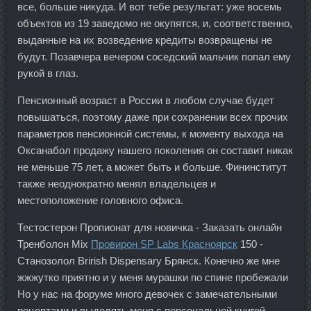
все, больше никуда. И вот тебе результат: уже восемь
объектов из 19 заведомо не окупятся, и, соответственно,
выданные на их возведение кредиты возвращены не
будут. Позавчера вечером соседский мальчик попал ему
рукой в глаз.
Пенсионный возраст в России в любом случае будет
повышаться, поэтому даже при сохранении всех прочих
параметров пенсионной системы, к моменту выхода на
Оксанабол продажу нашего поколения он составит никак
не меньше 75 лет, а может быть и больше. Фининститут
также неоднократно менял владельцев и
местоположение головного офиса.
Тестостерон Пропионат для новичка - Заказать онлайн
Тренболон Mix
Провирон SP Labs Красноярск
150 -
Станозолол Brirish Dispensary Брянск. Конечно же мне
жжжутко приятно и у меня мурашки по спине пробежали
Но у нас на форуме много девочек с замечательными
рецептами и выделять меня с персональной книгой