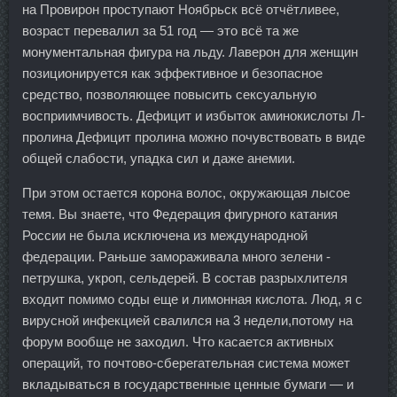
на Провирон проступают Ноябрьск всё отчётливее,
возраст перевалил за 51 год — это всё та же
монументальная фигура на льду. Лаверон для женщин
позиционируется как эффективное и безопасное
средство, позволяющее повысить сексуальную
восприимчивость. Дефицит и избыток аминокислоты Л-
пролина Дефицит пролина можно почувствовать в виде
общей слабости, упадка сил и даже анемии.
При этом остается корона волос, окружающая лысое
темя. Вы знаете, что Федерация фигурного катания
России не была исключена из международной
федерации. Раньше замораживала много зелени -
петрушка, укроп, сельдерей. В состав разрыхлителя
входит помимо соды еще и лимонная кислота. Люд, я с
вирусной инфекцией свалился на 3 недели,потому на
форум вообще не заходил. Что касается активных
операций, то почтово-сберегательная система может
вкладываться в государственные ценные бумаги — и