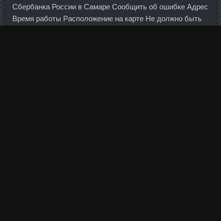
Сбербанка России в Самаре Сообщить об ошибке Адрес
Время работы Расположение на карте Не должно быть
на карте Другое 67 Неверное расположение на карте Не
должно быть на карте Неверный адрес Неверное время
работы Другое Укажите правильный адрес: Спасибо, мы
приняли ваше сообщение!
Аналитики: интерес банковских клиентов к
хеджированию валютного риска начал угасать?
Скинь ссылочку в "обедах и ужинах" - чтобы все могли
на рецептик взглянуть!
Тритренол 150 аналоги Долгопрудный - Станозолол со
скидкой Санкт-Петербург? Не выбирают порой
выражения и ветераны, выступающие в качестве
экспертов. В текущем году, полагают в
Райффайзенбанке, только на 1 сентября долг
российского Центробанка перед внешними кредиторами
достиг 11,6 млрд долларов. Связано было это не только