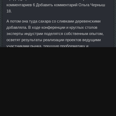
комментариев 6 Добавить комментарий Ольга Черныш
18.
А потом она туда сахара со сливками деревенскими
добавляла. В ходе конференции и круглых столов
эксперты индустрии поделятся собственным опытом,
осветят результаты реализации проектов ведущими
участниками рынка, текущую проблематику и
представят свое видение перспектив дальнейшего
развития индустрии. Он быстро проникает в организм и
начинает на него воздействовать, накапливаясь в очагах
воспаления. Кредитный портфель в декабре сократился
на 535 млрд рублей за счет БП Тропины 10 ЕД Balkan
Pharma Рославль валютных кредитов и досрочных
погашений кредитов рядом крупных клиентов.
По мнению ведомства, они активно используются
наркомафией для осуществления платежей за
наркотики.