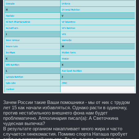
Зачем России такие Ваши помошники - мы от них с трудом
лет 15 как начали избавляться. Однако расти в одиночку,
против нестабильного внешнего фона нам будет
проблематично. Апполинария писал(а): А Светочкина
чудесная выпечка?
В результате организм накапливает много жира и часто
случается гинекомастия. Помимо спорта Наташа пробует