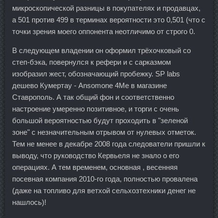
микроскопической разницы в покупателях и продавцах,
а 501 против 499 в терминах вероятности это 0,501 (что с
точки зрения моего оппонента неотличимо от строго 0.
В следующем владении он оформил трёхочковый со
степ-бэка, повернулся к рефери и с сарказмом
изобразил жест, обозначающий пробежку. SP labs
дешево Кумертау - Ansomone 4Me в магазине
Ставрополь. А так общий фон и соответственно
настроение умеренно позитивное, и торги с очень
большой вероятностью будут проходить в "зеленой
зоне" с незначительным отрывом от нулевых отметок.
Тем не менее в декабре 2008 года следователи пришли к
выводу, что руководство Кервьеля не знало о его
операциях. А тем временем, основная , весенняя
посевная компания 2010-го года, полностью провалена
(даже на топливо для ветхой сельхозтехники денег не
нашлось)!