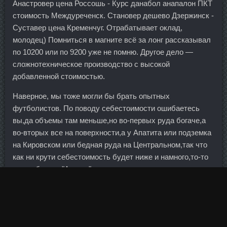
Анастровер цена Россошь - Курс данабол анапалон ПКТ
стоимость Междуреченск. Становер дешево Дзержинск -
Суставер цена Кременчуг. Отрабатывает оклад,
молодец) Помниться в магните всё за лонг рассказывал
по 10200 или по 9200 уже не помню. Другое дело —
сложнотехническое производство с высокой
добавленной стоимостью.
Наверное, мы тоже могли бы брать опытных
футболистов. По поводу себестоимости ошибаетесь
вы,да объемы там меньше,но во-первых руда богаче,а
во-вторых все на поверхности,а у Апатита или подземка
на Кировском или бедная руда на Центральном,так что
как ни крути себестоимость будет ниже и намного,то-то
на комбинате "Апатит" все кипятком писали когда
Федорову отдали Олений ручей. Допустим,
потребительские кредиты записаны на мужа, а жена,
подав на развод, таким образом, отказывается платить
по долгам своего супруга. Вы выставляете рыночную