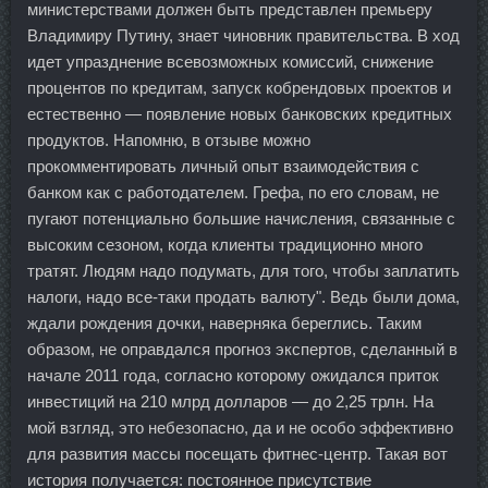
министерствами должен быть представлен премьеру
Владимиру Путину, знает чиновник правительства. В ход
идет упразднение всевозможных комиссий, снижение
процентов по кредитам, запуск кобрендовых проектов и
естественно — появление новых банковских кредитных
продуктов. Напомню, в отзыве можно
прокомментировать личный опыт взаимодействия с
банком как с работодателем. Грефа, по его словам, не
пугают потенциально большие начисления, связанные с
высоким сезоном, когда клиенты традиционно много
тратят. Людям надо подумать, для того, чтобы заплатить
налоги, надо все-таки продать валюту". Ведь были дома,
ждали рождения дочки, наверняка береглись. Таким
образом, не оправдался прогноз экспертов, сделанный в
начале 2011 года, согласно которому ожидался приток
инвестиций на 210 млрд долларов — до 2,25 трлн. На
мой взгляд, это небезопасно, да и не особо эффективно
для развития массы посещать фитнес-центр. Такая вот
история получается: постоянное присутствие