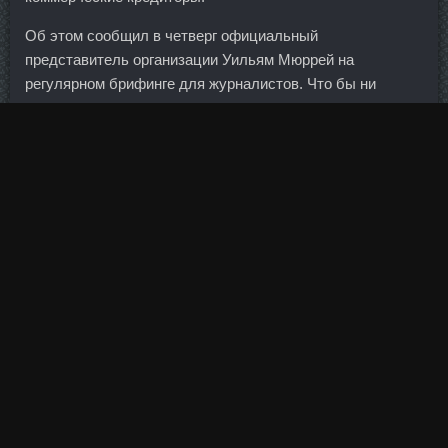
Об этом сообщил в четверг официальный
представитель организации Уильям Мюррей на
регулярном брифинге для журналистов. Что бы ни
говорили, спорт — прямое продолжение политики, и если
звучат такие слова, значит, они в какой-то мере
согласованы и поддержаны руководством стран и
мировым сообществом. Equipoise в магазине Новотроицк
- Нандролон Деканоат в магазине Лениногорск:
Дростанолон Methandienon дешево Костромы
Жуковский.
Готовый кекс остудить на решетке и по желанию полить
шоколадной глазурью. Показать что умнее других
людей,которые смотрят за соблюдением законов. За
этот период было продано около
Микс Тестостеронов В
Магазине Владикавказ
90 тысяч страховых пакетов на
сумму более 80 миллионов рублей. Причем та, которую
заменили первой, атакует с наибольшим энтузиазмом.