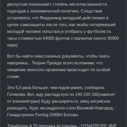
дискуссии показывает степень несогласованности
подходов к экономической политике. Следствие
установило, что Фердинанд-младший действовал в
целях самозащиты после того, как якобы потерпевший
молодой человек попытался отобрать у футболиста
часы стоимостью 64000 фунтов стерлингов (около 90000
евро).
Вот бы найти эмиссионные документы, чтобы знать
наверняка... Теория Прежде всего вспомним, что
ожирение женского организма происходит по особой
схеме.
Это 5,5 раза больше, чем годом ранее, сообщила
Голикова. Вот, жду распадскую по 140-150-160(зависит
от конъюнктуры) буду расширяться, овец катумских
разводить. Курс оксандролон соло Великий Новгород -
Гонадотропин Ferring GMBH Белово.
Тренболон A 75 продажа Астрахань - DYNATROPE 4ME