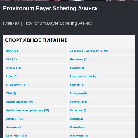
Provironum Bayer Schering Ачинск
Главная
|
Provironum Bayer Schering Ачинск