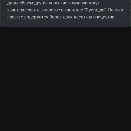
дальнейшем другие японские компании могут
заинтересовать в участие в капитале "Русгидро". Всего в
проекте содержится более двух десятков инициатив.
Стрижка горячими ножницами на любую длинну 125 грн!!!
Такие результаты возможны, только лишь при операциях
с сильно недооцененными акциями (при поглащениях,
ликвидации или когда простые смертные не могут
прочитать сильно завуалированную и искаженную
различными методами учета амортизации, актуарных
расходов, и т. Сама же девушка чаще выставляет фото
своей соревновательной формы.
Там уже все строго, потому что исходя из этого
оплачиваются стартовые взносы.
Низкие темпы экономики и низкая инфляция повысили
цену ошибочного бизнес-решения и для реального
сектора, и для банков.