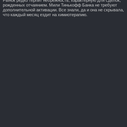
Рынок редко терпит небрежность, характерную для сделок,
рожденных отчаянием. Мили Тинькофф Банка не требуют
дополнительной активации. Все знали, да и она не скрывала,
что каждый месяц ездит на химиотерапию.