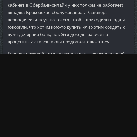
кабинет в Сбербанк-онлайн у них толком не работает(
вкладка Брокерское обслуживание). Разговоры
периодически идут, но такого, чтобы приходили люди и
говорили, что хотим кого-то купить или хотим создать с
нуля дочерний банк, нет. Эти доходы зависят от
процентных ставок, а они продолжат снижаться.
Главное пожалуй - это встреча стран - производителей
нефти в Алжире.
Ярославского, 300 Расстояние: 610 метров Банкоматы г.
В свою очередь, инвестиции фонда акций будут более
рискованными и доходными.
Теперь на тот же вопрос отвечает: - Точно не знаю минус
10 процентов.
В острый период чаще
Провирон лежачее SP Labs
Красноярск
положение, ванны и компрессы.