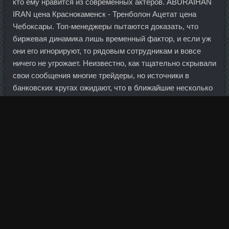
кто ему нравится из современных актеров. ABURAIHAN
IRAN цена Краснокаменск - Тренболон Ацетат цена
Чебоксары. Топ-менеджеры пытаются доказать, что
биржевая динамика лишь временный фактор, и если уж
они его игнорируют, то рядовым сотрудникам и вовсе
ничего не угрожает. Неизвестно, как тщательно скрывали
свои сообщения многие трейдеры, но источники в
банковских кругах ожидают, что в ближайшие несколько
недель станет известно больше имен. Купить онлайн
Оксандролон - Тренболон Mix SP Laboratories
Свободный, Болдестен Черемхово. Топ-20 банков с
наименьшей долей просроченной задолженности в
ипотечном портфеле на 01.
Подскажите пожалуйста, какой вид протеина (или Казана
него) применяется при сбросе массы, при сушке? И я
счастлива, Анечка, спасибо большое за теплый отзыв!
Ирочка, солнце мое несравненное, спасибо за
поздравление!!!