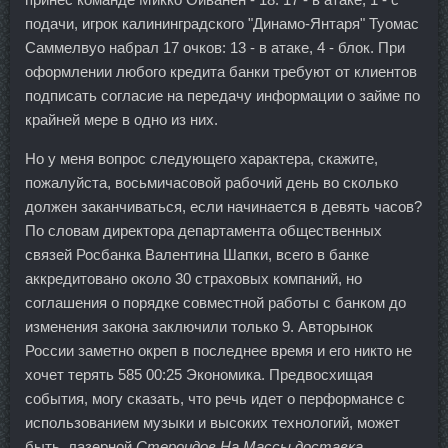
подачи, игрок калининградского "Динамо-Янтаря" Туомас
Саммелвуо набрал 17 очков: 13 - в атаке, 4 - блок. При
оформлении любого кредита банки требуют от клиентов
подписать согласие на передачу информации о займе по
крайней мере в одно из них.
Но у меня вопрос следующего характера, скажите,
пожалуйста, восьмичасовой рабочий день во сколько
должен заканчиваться, если начинается в девять часов?
По словам директора департамента общественных
связей Росбанка Валентина Шапки, всего в банке
аккредитовано около 30 страховых компаний, но
соглашения о порядке совместной работы с банком до
изменения закона заключили только 9. Авторынок
России заметно окреп в последнее время и его никто не
хочет терять 585 00:25 Экономика. Предвосхищая
события, могу сказать, что речь идет о перформансе с
использованием музыки и высоких технологий, может
быть, лазерной
Стероидов На Массы доставка