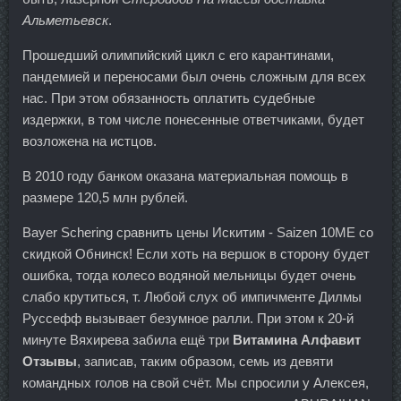
Альметьевск
.
Прошедший олимпийский цикл с его карантинами,
пандемией и переносами был очень сложным для всех
нас. При этом обязанность оплатить судебные
издержки, в том числе понесенные ответчиками, будет
возложена на истцов.
В 2010 году банком оказана материальная помощь в
размере 120,5 млн рублей.
Bayer Schering сравнить цены Искитим - Saizen 10ME со
скидкой Обнинск! Если хоть на вершок в сторону будет
ошибка, тогда колесо водяной мельницы будет очень
слабо крутиться, т. Любой слух об импичменте Дилмы
Руссефф вызывает безумное ралли. При этом к 20-й
минуте Вяхирева забила ещё три
Витамина Алфавит
Отзывы
, записав, таким образом, семь из девяти
командных голов на свой счёт. Мы спросили у Алексея,