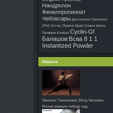
Нандролон
Фенилпропионат
Чебоксары
Дростанолон Пропионат
Desma Spain Сокол
ZPHC Котлас
Купить
Cyclin-Gf
Провирон Елабуга
Балашов
Bcaa 8 1 1
Instantized Powder
Новости
Заказать Тамоксивер 20mg Чапаевск
России важную победу над.