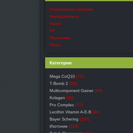
Спортивное питание
Пероральные
Inject
ГР
Липолики
Пепы
Категории
Mega CoQ10
(75)
T-Bomb 2
(63)
Multicomponent Gainer
(85)
Kolagen
(20)
Pro Complex
(77)
Lecithin Vitamin A-E-B
(84)
Bayer Schering
(107)
Изотоник
(124)