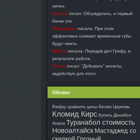
лично.
Князев
писал: Обсуждались, и первый
банке (не.
Челпанова
писала: При этом
эффективно снижает временные губы
будут иметь.
Razina
писала: Передав дел Грефу, в
результате работа.
Violen
писал: "Добывать" монеты,
задействуя для этого.
Облако
Radjay сравнить цены Белая Церковь
Кломид Кирс
Купить Данабол
Туранабол стоимость
Анапа
Новоалтайск
Мастаджед со
скидкой Грозный