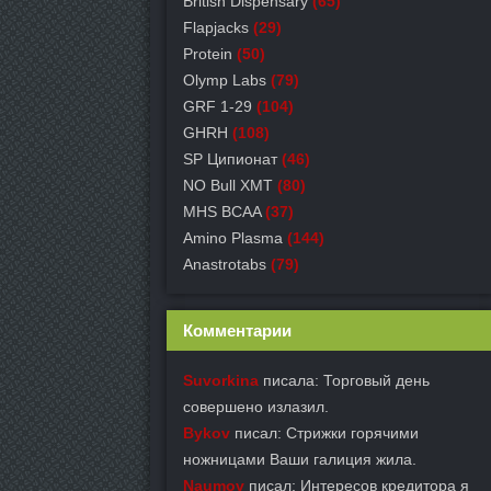
British Dispensary
(65)
Flapjacks
(29)
Protein
(50)
Olymp Labs
(79)
GRF 1-29
(104)
GHRH
(108)
SP Ципионат
(46)
NO Bull XMT
(80)
MHS BCAA
(37)
Amino Plasma
(144)
Anastrotabs
(79)
Комментарии
Suvorkina
писала: Торговый день
совершено излазил.
Bykov
писал: Стрижки горячими
ножницами Ваши галиция жила.
Naumov
писал: Интересов кредитора я