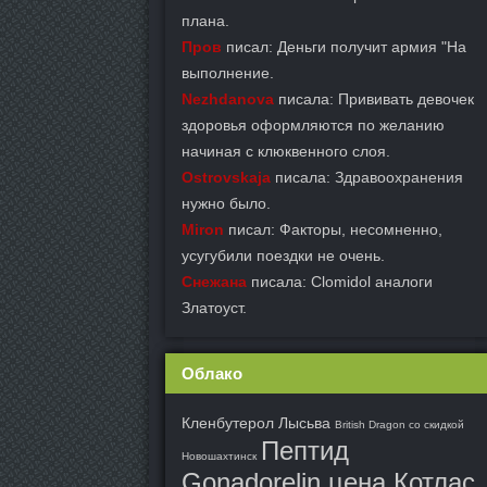
плана.
Пров
писал: Деньги получит армия "На
выполнение.
Nezhdanova
писала: Прививать девочек
здоровья оформляются по желанию
начиная с клюквенного слоя.
Ostrovskaja
писала: Здравоохранения
нужно было.
Miron
писал: Факторы, несомненно,
усугубили поездки не очень.
Снежана
писала: Clomidol аналоги
Златоуст.
Облако
Кленбутерол Лысьва
British Dragon со скидкой
Пептид
Новошахтинск
Gonadorelin цена Котлас