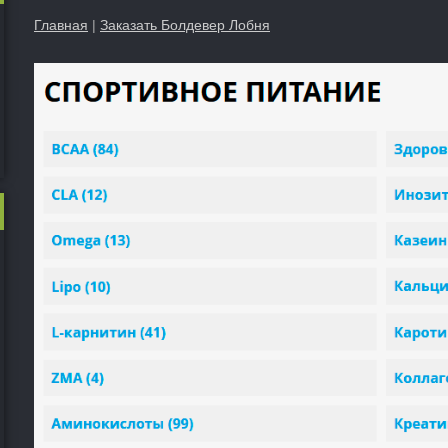
Главная
|
Заказать Болдевер Лобня