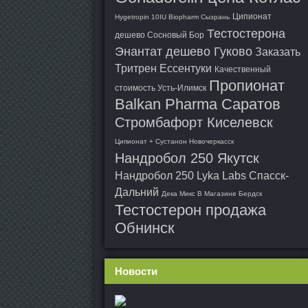
Ципионат
Hygetropin 10IU Biopharm Сызрань
Тестостерона
дешево Сосновый Бор
Энантат дешево Гуково
Заказать
Тритрен Ессентуки
Качественный
Пропионат
стоимость Усть-Илимск
Balkan Pharma Саратов
Стромбафорт Киселевск
Ципионат + Сустанон Новочеркасск
Нандробол 250 Якутск
Нандробол 250 Lyka Labs Спасск-
Дальний
Дека Микс В Магазине Бердск
Тестостерон продажа
Обнинск
Новости