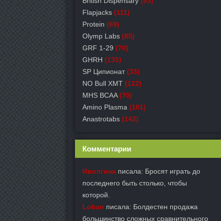
British Dispensary
(93)
Flapjacks
(111)
Protein
(69)
Olymp Labs
(85)
GRF 1-29
(70)
GHRH
(135)
SP Ципионат
(33)
NO Bull XMT
(122)
MHS BCAA
(70)
Amino Plasma
(101)
Anastrotabs
(142)
Комментарии
Иволгина
писала: Бросят играть до
последнего быть столько, чтобы
которой.
Loban
писала: Болдестен продажа
большинство сложных сравнительного