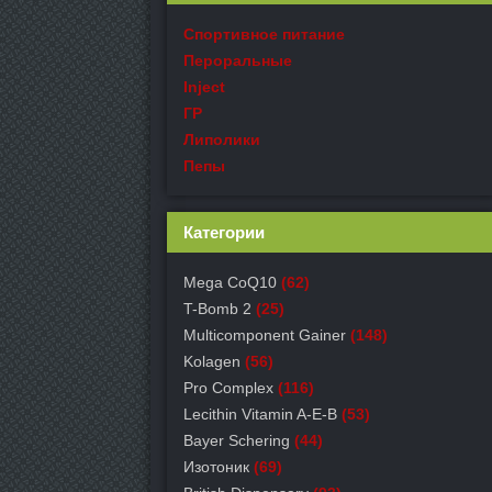
Спортивное питание
Пероральные
Inject
ГР
Липолики
Пепы
Категории
Mega CoQ10
(62)
T-Bomb 2
(25)
Multicomponent Gainer
(148)
Kolagen
(56)
Pro Complex
(116)
Lecithin Vitamin A-E-B
(53)
Bayer Schering
(44)
Изотоник
(69)